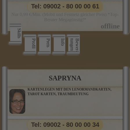
Tel: 09002 - 80 00 00 61
Nur 0,99 €/Min. (Mobil und Festnetz gleicher Preis) *Top-
Berater Megagünstig!*
Skills
Profil
Preis
Info
n
B
e
w
e
r
­
t
u
n
g
e
SAPRYNA
KARTENLEGEN MIT DEN LENORMANDKARTEN,
TAROT KARTEN, TRAUMDEUTUNG
Tel: 09002 - 80 00 00 34