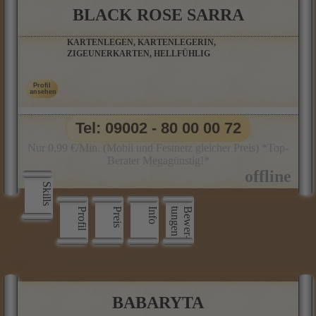
BLACK ROSE SARRA
KARTENLEGEN, KARTENLEGERIN,
ZIGEUNERKARTEN, HELLFÜHLIG
Tel: 09002 - 80 00 00 72
Nur 0,99 €/Min. (Mobil und Festnetz gleicher Preis) *Top-
Berater Megagünstig!*
Skills
Profil
Preis
Info
n
B
e
w
e
r
­
t
u
n
g
e
BABARYTA