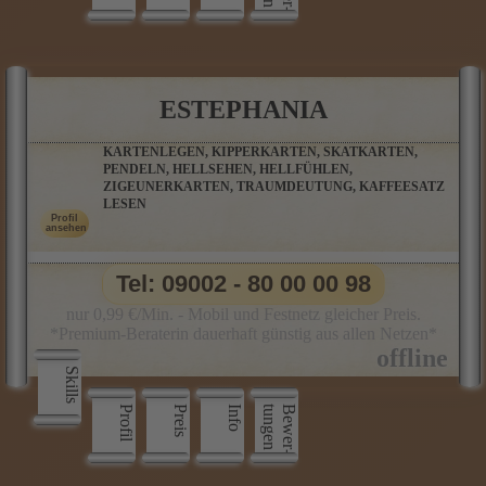
ESTEPHANIA
KARTENLEGEN, KIPPERKARTEN, SKATKARTEN,
PENDELN, HELLSEHEN, HELLFÜHLEN,
ZIGEUNERKARTEN, TRAUMDEUTUNG, KAFFEESATZ
LESEN
Tel: 09002 - 80 00 00 98
nur 0,99 €/Min. - Mobil und Festnetz gleicher Preis.
*Premium-Beraterin dauerhaft günstig aus allen Netzen*
Skills
Profil
Preis
Info
n
B
e
w
e
r
­
t
u
n
g
e