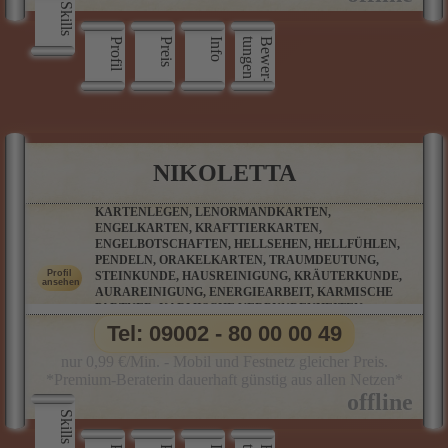
Skills
Profil
Preis
Info
n
B
e
w
e
r
­
t
u
n
g
e
NIKOLETTA
KARTENLEGEN, LENORMANDKARTEN,
ENGELKARTEN, KRAFTTIERKARTEN,
ENGELBOTSCHAFTEN, HELLSEHEN, HELLFÜHLEN,
PENDELN, ORAKELKARTEN, TRAUMDEUTUNG,
STEINKUNDE, HAUSREINIGUNG, KRÄUTERKUNDE,
AURAREINIGUNG, ENERGIEARBEIT, KARMISCHE
PARTNER, KARMISCHE VERBUNDENHEITEN,
KARMISCHE VERSTRICKUNGEN, MAGISCHE
Tel: 09002 - 80 00 00 49
RITUALE, RAUHNACHTSRITUALE
nur 0,99 €/Min. - Mobil und Festnetz gleicher Preis.
*Premium-Beraterin dauerhaft günstig aus allen Netzen*
Skills