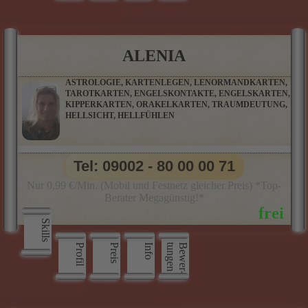
ALENIA
ASTROLOGIE, KARTENLEGEN, LENORMANDKARTEN,
TAROTKARTEN, ENGELSKONTAKTE, ENGELSKARTEN,
KIPPERKARTEN, ORAKELKARTEN, TRAUMDEUTUNG,
HELLSICHT, HELLFÜHLEN
Tel: 09002 - 80 00 00 71
Nur 0,99 €/Min. (Mobil und Festnetz gleicher Preis) *Top-
Berater Megagünstig!*
Skills
Profil
Preis
Info
n
B
e
w
e
r
­
t
u
n
g
e