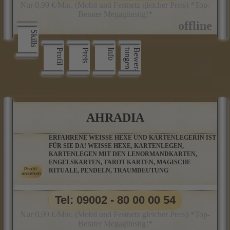
Nur 0,99 €/Min. (Mobil und Festnetz gleicher Preis) *Top-
Berater Megagünstig!*
Skills
Profil
Preis
Info
n
B
e
w
e
r
­
t
u
n
g
e
AHRADIA
ERFAHRENE WEISSE HEXE UND KARTENLEGERIN IST
FÜR SIE DA! WEISSE HEXE, KARTENLEGEN,
KARTENLEGEN MIT DEN LENORMANDKARTEN,
ENGELSKARTEN, TAROT KARTEN, MAGISCHE
RITUALE, PENDELN, TRAUMDEUTUNG
Tel: 09002 - 80 00 00 54
Nur 0,99 €/Min. (Mobil und Festnetz gleicher Preis) *Top-
Berater Megagünstig!*