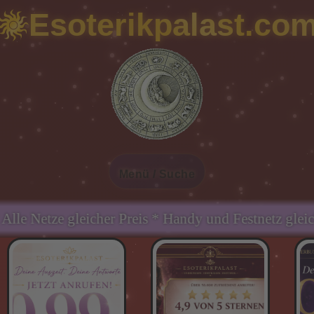
Esoterikpalast.co
Menü / Suche
is * Handy und Festnetz gleicher Preis * Immer Gün