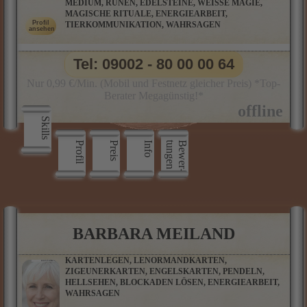
MEDIUM, RUNEN, EDELSTEINE, WEISSE MAGIE,
MAGISCHE RITUALE, ENERGIEARBEIT,
TIERKOMMUNIKATION, WAHRSAGEN
Tel: 09002 - 80 00 00 64
Nur 0,99 €/Min. (Mobil und Festnetz gleicher Preis) *Top-
Berater Megagünstig!*
Skills
Profil
Preis
Info
n
B
e
w
e
r
­
t
u
n
g
e
BARBARA MEILAND
KARTENLEGEN, LENORMANDKARTEN,
ZIGEUNERKARTEN, ENGELSKARTEN, PENDELN,
HELLSEHEN, BLOCKADEN LÖSEN, ENERGIEARBEIT,
WAHRSAGEN