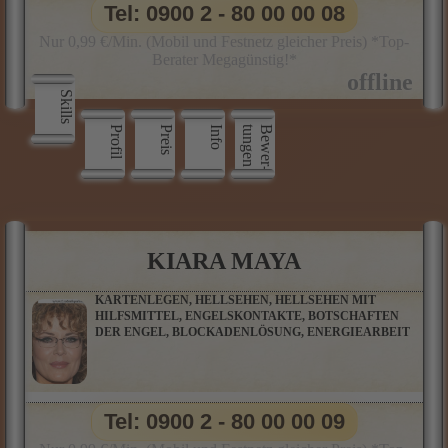
Tel: 0900 2 - 80 00 00 08
Nur 0,99 €/Min. (Mobil und Festnetz gleicher Preis) *Top-
Berater Megagünstig!*
Skills
Profil
Preis
Info
n
B
e
w
e
r
­
t
u
n
g
e
KIARA MAYA
KARTENLEGEN, HELLSEHEN, HELLSEHEN MIT
HILFSMITTEL, ENGELSKONTAKTE, BOTSCHAFTEN
DER ENGEL, BLOCKADENLÖSUNG, ENERGIEARBEIT
Tel: 0900 2 - 80 00 00 09