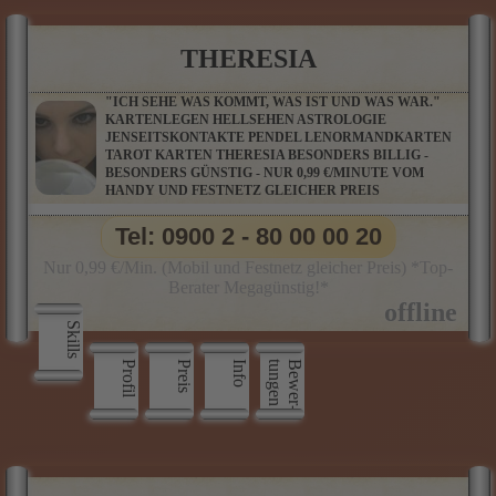
THERESIA
"ICH SEHE WAS KOMMT, WAS IST UND WAS WAR."
KARTENLEGEN HELLSEHEN ASTROLOGIE
JENSEITSKONTAKTE PENDEL LENORMANDKARTEN
TAROT KARTEN THERESIA BESONDERS BILLIG -
BESONDERS GÜNSTIG - NUR 0,99 €/MINUTE VOM
HANDY UND FESTNETZ GLEICHER PREIS
Tel: 0900 2 - 80 00 00 20
Nur 0,99 €/Min. (Mobil und Festnetz gleicher Preis) *Top-
Berater Megagünstig!*
Skills
Profil
Preis
Info
n
B
e
w
e
r
­
t
u
n
g
e