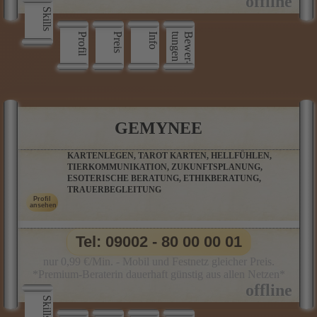
Skills
Profil
Preis
Info
n
B
e
w
e
r
­
t
u
n
g
e
GEMYNEE
KARTENLEGEN, TAROT KARTEN, HELLFÜHLEN,
TIERKOMMUNIKATION, ZUKUNFTSPLANUNG,
ESOTERISCHE BERATUNG, ETHIKBERATUNG,
TRAUERBEGLEITUNG
Tel: 09002 - 80 00 00 01
nur 0,99 €/Min. - Mobil und Festnetz gleicher Preis.
*Premium-Beraterin dauerhaft günstig aus allen Netzen*
Skills