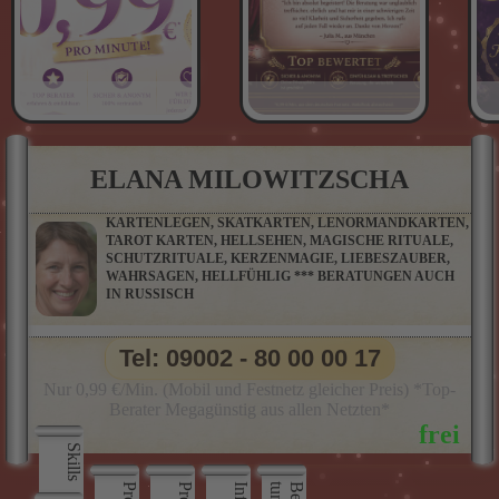
ELANA MILOWITZSCHA
KARTENLEGEN, SKATKARTEN, LENORMANDKARTEN,
TAROT KARTEN, HELLSEHEN, MAGISCHE RITUALE,
SCHUTZRITUALE, KERZENMAGIE, LIEBESZAUBER,
WAHRSAGEN, HELLFÜHLIG *** BERATUNGEN AUCH
IN RUSSISCH
Tel: 09002 - 80 00 00 17
Nur 0,99 €/Min. (Mobil und Festnetz gleicher Preis) *Top-
Berater Megagünstig aus allen Netzten*
Skills
Preis
Info