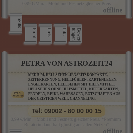
0,99 €/Min. - Mobil und Festnetz gleicher Preis
Skills
Profil
Preis
Info
n
B
e
w
e
r
­
t
u
n
g
e
PETRA VON ASTROZEIT24
MEDIUM, HELLSEHEN, JENSEITSKONTAKTE,
ZEITERKENNUNG, HELLFÜHLEN, KARTENLEGEN,
ENGELKARTEN, HELLSEHEN MIT HILFSMITTEL,
HELLSEHEN OHNE HILFSMITTEL, KIPPERKARTEN,
PENDELN, REIKI, WAHRSAGEN, BOTSCHAFTEN AUS
DER GEISTIGEN WELT, CHANNELING,
ENGELBOTSCHAFTEN, ENGELKONTAKTE,
TIERKOMMUNIKATION
Tel: 09002 - 80 00 00 15
0,99 €/Min. - Mobil und Festnetz gleicher Preis. *Premium-
Beraterin dauerhaft günstig aus allen Netzen*