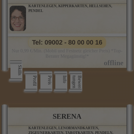
KARTENLEGEN, KIPPERKARTEN, HELLSEHEN,
PENDEL
Tel: 09002 - 80 00 00 16
Nur 0,99 €/Min. (Mobil und Festnetz gleicher Preis) *Top-
Berater Megagünstig!*
Skills
Profil
Preis
Info
n
B
e
w
e
r
­
t
u
n
g
e
SERENA
KARTENLEGEN, LENORMANDKARTEN,
ZIGEUNERKARTEN, TAROTKARTEN, PENDELN,