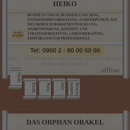
HEIKO
BUSINESS COACH, BUSINESS COACHING,
UNTERNEHMENSBERATUNG, SCHWERPUNKTE AUF
DEN BEREICH MARKENENTWICKLUNG,
NAMENSFINDUNG, KONZEPT- UND
STRATEGIEBERATUNG, LEBENSBERATUNG,
EINFÜHLSAM UND PROFESSIONELL
Tel: 0900 2 - 80 00 00 00
0900 2 - 80 00 00 00 (Besonders günstig, nur 0,99 €/Min vom
Festnetz und vom Handy)
Skills
Profil
Preis
Info
n
B
e
w
e
r
­
t
u
n
g
e
DAS ORPHAN ORAKEL