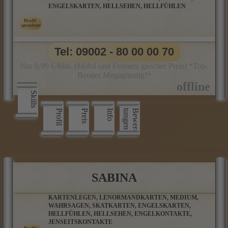
ENGELSKARTEN, HELLSEHEN, HELLFÜHLEN
Tel: 09002 - 80 00 00 70
Nur 0,99 €/Min. (Mobil und Festnetz gleicher Preis) *Top-
Berater Megagünstig!*
Skills
Profil
Preis
Info
n
B
e
w
e
r
­
t
u
n
g
e
SABINA
KARTENLEGEN, LENORMANDKARTEN, MEDIUM,
WAHRSAGEN, SKATKARTEN, ENGELSKARTEN,
HELLFÜHLEN, HELLSEHEN, ENGELKONTAKTE,
JENSEITSKONTAKTE