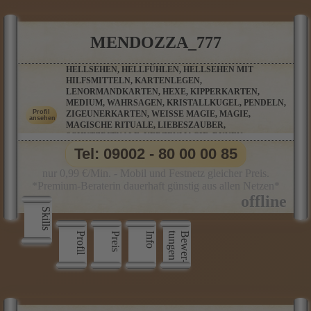
MENDOZZA_777
HELLSEHEN, HELLFÜHLEN, HELLSEHEN MIT
HILFSMITTELN, KARTENLEGEN,
LENORMANDKARTEN, HEXE, KIPPERKARTEN,
MEDIUM, WAHRSAGEN, KRISTALLKUGEL, PENDELN,
ZIGEUNERKARTEN, WEISSE MAGIE, MAGIE, M
AGISCHE RITUALE, LIEBESZAUBER, S
CHUTZRITUALE, KERZENMAGIE, RUNEN, P
ARTNERBERATUNG, ORAKELKARTEN, SALAMIN-O
Tel: 09002 - 80 00 00 85
RAKEL, BAUMPERLENORAKEL UND VIELE WEITERE O
RAKELKARTEN
nur 0,99 €/Min. - Mobil und Festnetz gleicher Preis.
*Premium-Beraterin dauerhaft günstig aus allen Netzen*
Skills
Profil
Preis
Info
n
B
e
w
e
r
­
t
u
n
g
e