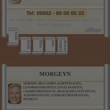
Tel: 09002 - 80 00 00 33
Nur 0,99 €/Min. (Mobil und Festnetz gleicher Preis) *Top-
Berater Megagünstig!*
Skills
Profil
Preis
Info
n
B
e
w
e
r
­
t
u
n
g
e
MORGEYN
SEHERIN, HELLSEHEN, KARTENLEGEN,
LENORMANDKARTEN, ENGELSKARTEN,
CHAKRENREINIGUNG, BLOCKADENAUFLÖSUNG,
AURAREINIGUNG, ENERGIEÜBERTRAGUNG,
PENDELN