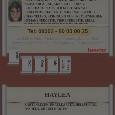
HELLSEHEN, HELLFÜHLEN, AKASHAREADING,
AKASHAHEALING, AKASHACLEARING,
BOTSCHAFTEN AUS DER GEISTIGEN WELT,
ENGELBOTSCHAFTEN, CHAKRENAUSGLEICH,
CHANNELING, REINIGUNG VON FREMDENERGIEN,
HUMANENERGETIK, TIERENERGETIK, REIKI,
ENERGIEARBEIT, TIERKOMMUNIKATION,
AURAREINIGUNG, KARMAREINIGUNG, LICHTARBEIT,
Tel: 09002 - 80 00 00 25
KARMISCHE VERSTRICKUNGEN
nur 0,99 €/Min. - Mobil und Festnetz gleicher Preis.
*Premium-Beraterin dauerhaft günstig aus allen Netzen*
Skills
Profil
Preis
Info
n
B
e
w
e
r
­
t
u
n
g
e
HAYLÈA
KARTENLEGEN, ENGELKARTEN, HELLFÜHLIG,
PENDELN, ORAKELKARTEN