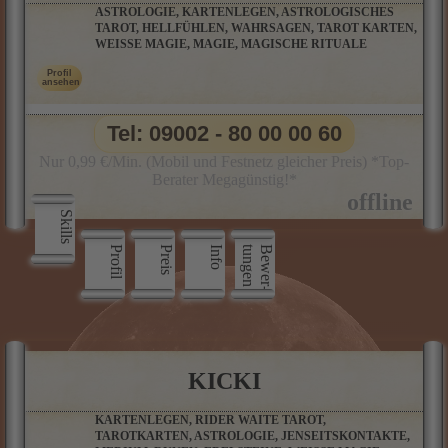
ASTROLOGIE, KARTENLEGEN, ASTROLOGISCHES
TAROT, HELLFÜHLEN, WAHRSAGEN, TAROT KARTEN,
WEISSE MAGIE, MAGIE, MAGISCHE RITUALE
Tel: 09002 - 80 00 00 60
Nur 0,99 €/Min. (Mobil und Festnetz gleicher Preis) *Top-
Berater Megagünstig!*
Skills
Profil
Preis
Info
n
B
e
w
e
r
­
t
u
n
g
e
KICKI
KARTENLEGEN, RIDER WAITE TAROT,
TAROTKARTEN, ASTROLOGIE, JENSEITSKONTAKTE,