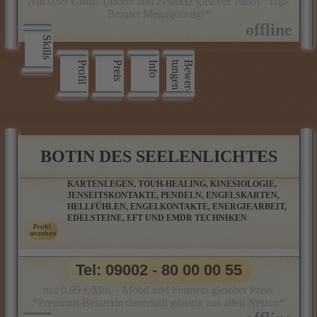
Nur 0,99 €/Min. (Mobil und Festnetz gleicher Preis) *Top-
Berater Megagünstig!*
Skills
Profil
Preis
Info
n
B
e
w
e
r
­
t
u
n
g
e
BOTIN DES SEELENLICHTES
KARTENLEGEN, TOUH-HEALING, KINESIOLOGIE,
JENSEITSKONTAKTE, PENDELN, ENGELSKARTEN,
HELLFÜHLEN, ENGELKONTAKTE, ENERGIEARBEIT,
EDELSTEINE, EFT UND EMDR TECHNIKEN
Tel: 09002 - 80 00 00 55
nur 0,99 €/Min. - Mobil und Festnetz gleicher Preis.
*Premium-Beraterin dauerhaft günstig aus allen Netzen*