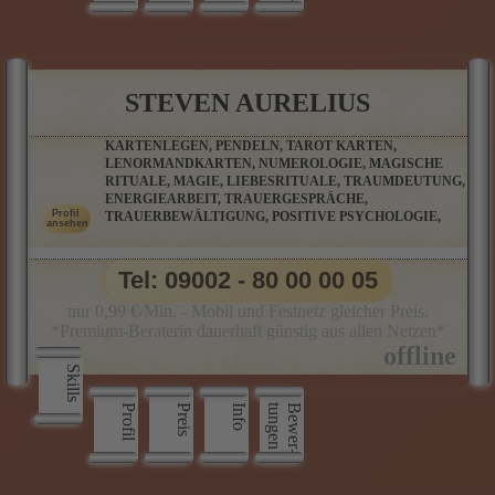
STEVEN AURELIUS
KARTENLEGEN, PENDELN, TAROT KARTEN,
LENORMANDKARTEN, NUMEROLOGIE, MAGISCHE
RITUALE, MAGIE, LIEBESRITUALE, TRAUMDEUTUNG,
ENERGIEARBEIT, TRAUERGESPRÄCHE,
TRAUERBEWÄLTIGUNG, POSITIVE PSYCHOLOGIE,
Tel: 09002 - 80 00 00 05
nur 0,99 €/Min. - Mobil und Festnetz gleicher Preis.
*Premium-Beraterin dauerhaft günstig aus allen Netzen*
Skills
Profil
Preis
Info
n
B
e
w
e
r
­
t
u
n
g
e