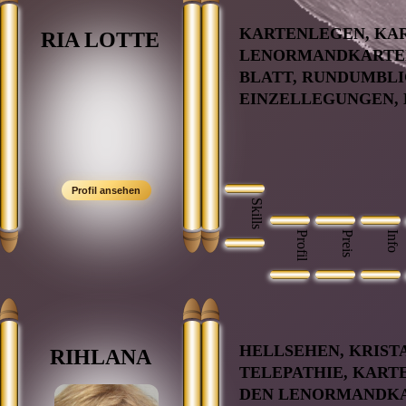
KARTENLEGEN, KA
RIA LOTTE
LENORMANDKARTEN
BLATT, RUNDUMBLI
EINZELLEGUNGEN,
Skills
Profil
Preis
Info
HELLSEHEN, KRIST
RIHLANA
TELEPATHIE, KART
DEN LENORMANDKA