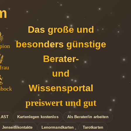
m
Das große und
besonders günstige
nn
pion
we
er
Berater-
rau
ing
frau
he
und
Wissensportal
nbock
er
ge
bs
preiswert und gut
LAST
Kartenlegen kostenlos
Als Berater/in arbeiten
Jenseitskontakte
Lenormandkarten
Tarotkarten