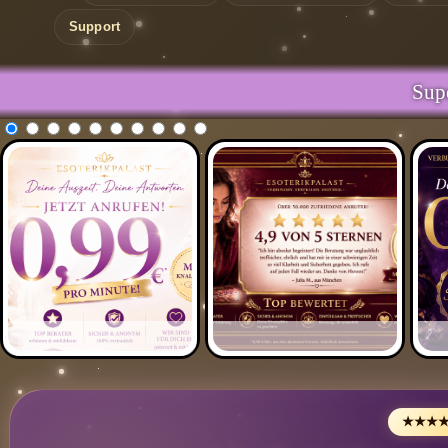
Support
Supergünstig * Supergünstig *
Freie Berater: AN
★★★★★