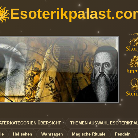
Esoterikpalast.co
Wasserma
Skor
Loe
Sti
Jungf
Zwill
Jung
Fisc
Stei
Widd
Waa
Kre
ATERKATEGORIEN ÜBERSICHT
THEMEN AUSWAHL ESOTERIKPA
ie
Hellsehen
Wahrsagen
Magische Rituale
Pendeln