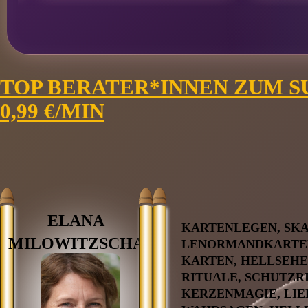
TOP BERATER*INNEN ZUM S
0,99 €/MIN
ELANA
KARTENLEGEN, SK
MILOWITZSCHA
LENORMANDKARTEN
KARTEN, HELLSEHE
RITUALE, SCHUTZR
KERZENMAGIE, LIE