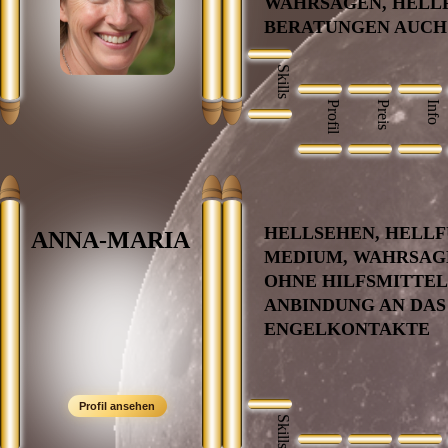
WAHRSAGEN, HELLF
BERATUNGEN AUCH 
Skills
Profil
Preis
Info
HELLSEHEN, HELLF
ANNA-MARIA
MEDIUM, WAHRSAG
OHNE HILFSMITTEL
ANBINDUNG AN DAS
ENGELKONTAKTE
Skills