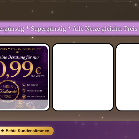
 Alle Netze gleicher Preis * Handy und Festnetz gl
DRE VOLTAN, RIHLANA, ELANA MILO
 Echte Kundenstimmen