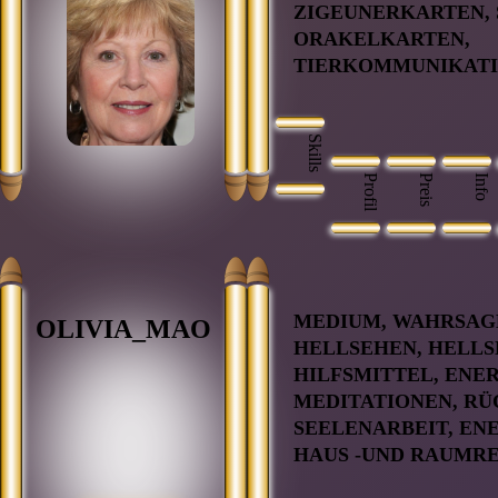
ZIGEUNERKARTEN,
ORAKELKARTEN,
TIERKOMMUNIKAT
Skills
Profil
Preis
Info
MEDIUM, WAHRSAG
OLIVIA_MAO
HELLSEHEN, HELL
HILFSMITTEL, ENER
MEDITATIONEN, R
SEELENARBEIT, EN
HAUS -UND RAUMR