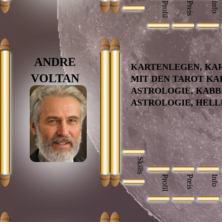
Profil
Preis
Info
ANDRE
KARTENLEGEN, KA
VOLTAN
MIT DEN TAROT KA
ASTROLOGIE, KABB
ASTROLOGIE, HELL
Skills
Profil
Preis
Info