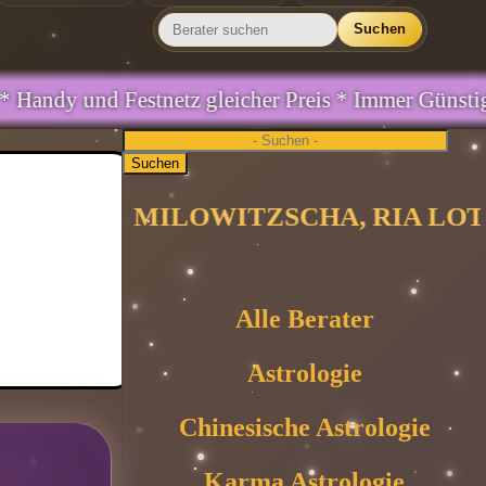
Suchen
eicher Preis * Immer Günstig IMMER GUT *
Suchen
WITZSCHA, RIA LOTTE, OLIVIA_MAO
Alle Berater
Astrologie
Chinesische Astrologie
Karma Astrologie