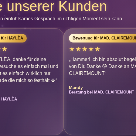
e unserer Kunden
ein einfühlsames Gespräch im richtigen Moment sein kann.
 für HAYLÈA
Bewertung für MAD. CLAIREMOU
★★
★★★★★
LÈA, danke für deine
„Hammer! Ich bin absolut begei
versuche es einfach mal und
von Dir. Danke 😘 Danke an M
st es einfach wirklich nur
CLAIREMOUNT“
de die mich so festhält 🫶“
Mandy
Beratung bei MAD. CLAIREMOUNT
i HAYLÈA