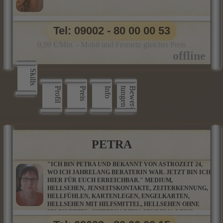
Tel: 09002 - 80 00 00 53
0,99 €/Min. - Mobil und Festnetz gleicher Preis
Skills
Profil
Preis
Info
n
B
e
w
e
r
­
t
u
n
g
e
PETRA
"ICH BIN PETRA UND BEKANNT VON ASTROZEIT 24,
WO ICH JAHRELANG BERATERIN WAR. JETZT BIN ICH
HIER FÜR EUCH ERREICHBAR." MEDIUM,
HELLSEHEN, JENSEITSKONTAKTE, ZEITERKENNUNG,
HELLFÜHLEN, KARTENLEGEN, ENGELKARTEN,
HELLSEHEN MIT HILFSMITTEL, HELLSEHEN OHNE
HILFSMITTEL, KIPPERKARTEN, PENDELN, REIKI,
WAHRSAGEN, BOTSCHAFTEN AUS DER GEISTIGEN