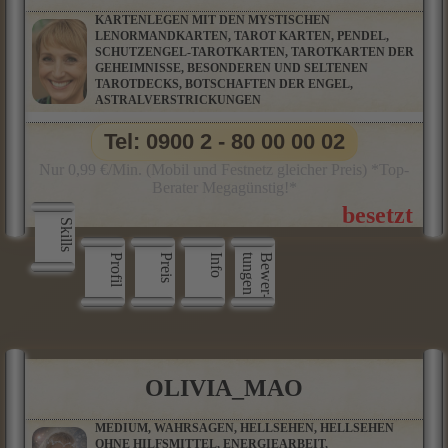
KARTENLEGEN MIT DEN MYSTISCHEN
LENORMANDKARTEN, TAROT KARTEN, PENDEL,
SCHUTZENGEL-TAROTKARTEN, TAROTKARTEN DER
GEHEIMNISSE, BESONDEREN UND SELTENEN
TAROTDECKS, BOTSCHAFTEN DER ENGEL,
ASTRALVERSTRICKUNGEN
Tel: 0900 2 - 80 00 00 02
Nur 0,99 €/Min. (Mobil und Festnetz gleicher Preis) *Top-
Berater Megagünstig!*
Skills
Profil
Preis
Info
n
B
e
w
e
r
­
t
u
n
g
e
OLIVIA_MAO
MEDIUM, WAHRSAGEN, HELLSEHEN, HELLSEHEN
OHNE HILFSMITTEL, ENERGIEARBEIT,