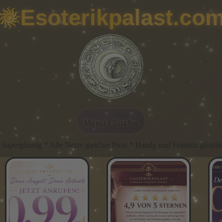
Esoterikpalast.co
Menü / Suche
cher Preis * Handy und Festnetz gleicher Preis * Immer Günstig IMME