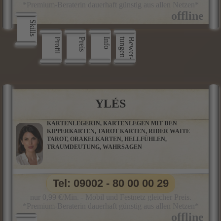
*Premium-Beraterin dauerhaft günstig aus allen Netzen*
Skills
Profil
Preis
Info
n
B
e
w
e
r
­
t
u
n
g
e
YLÉS
KARTENLEGERIN, KARTENLEGEN MIT DEN
KIPPERKARTEN, TAROT KARTEN, RIDER WAITE
TAROT, ORAKELKARTEN, HELLFÜHLEN,
TRAUMDEUTUNG, WAHRSAGEN
Tel: 09002 - 80 00 00 29
nur 0,99 €/Min. - Mobil und Festnetz gleicher Preis.
*Premium-Beraterin dauerhaft günstig aus allen Netzen*