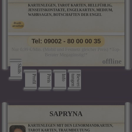
KARTENLEGEN, TAROT KARTEN, HELLFÜHLIG,
JENSEITSKONTAKTE, ENGELKARTEN, MEDIUM,
WAHRSAGEN, BOTSCHAFTEN DER ENGEL
Tel: 09002 - 80 00 00 35
Nur 0,99 €/Min. (Mobil und Festnetz gleicher Preis) *Top-
Berater Megagünstig!*
Skills
Profil
Preis
Info
n
B
e
w
e
r
­
t
u
n
g
e
SAPRYNA
KARTENLEGEN MIT DEN LENORMANDKARTEN,
TAROT KARTEN, TRAUMDEUTUNG