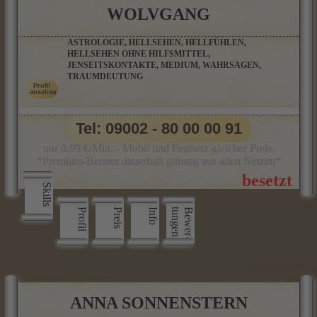
WOLVGANG
ASTROLOGIE, HELLSEHEN, HELLFÜHLEN,
HELLSEHEN OHNE HILFSMITTEL,
JENSEITSKONTAKTE, MEDIUM, WAHRSAGEN,
TRAUMDEUTUNG
Tel: 09002 - 80 00 00 91
nur 0,99 €/Min. - Mobil und Festnetz gleicher Preis.
*Premium-Berater dauerhaft günstig aus allen Netzen*
Skills
Profil
Preis
Info
n
B
e
w
e
r
­
t
u
n
g
e
ANNA SONNENSTERN