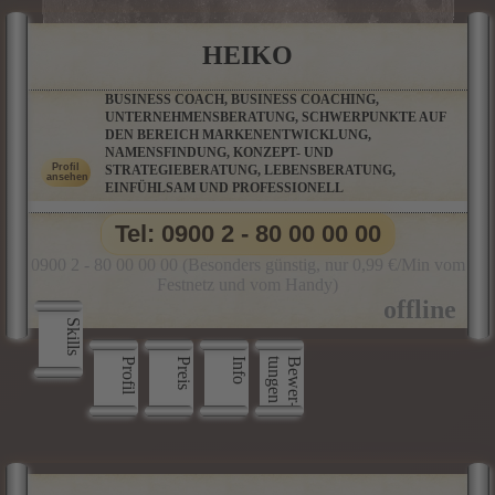
HEIKO
BUSINESS COACH, BUSINESS COACHING,
UNTERNEHMENSBERATUNG, SCHWERPUNKTE AUF
DEN BEREICH MARKENENTWICKLUNG,
NAMENSFINDUNG, KONZEPT- UND
STRATEGIEBERATUNG, LEBENSBERATUNG,
EINFÜHLSAM UND PROFESSIONELL
Tel: 0900 2 - 80 00 00 00
0900 2 - 80 00 00 00 (Besonders günstig, nur 0,99 €/Min vom
Festnetz und vom Handy)
Skills
Profil
Preis
Info
n
B
e
w
e
r
­
t
u
n
g
e