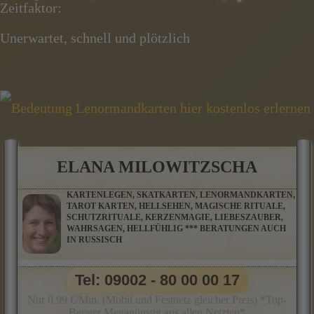
Zeitfaktor:
Unerwartet, schnell und plötzlich
ELANA MILOWITZSCHA
KARTENLEGEN, SKATKARTEN, LENORMANDKARTEN,
TAROT KARTEN, HELLSEHEN, MAGISCHE RITUALE,
SCHUTZRITUALE, KERZENMAGIE, LIEBESZAUBER,
WAHRSAGEN, HELLFÜHLIG *** BERATUNGEN AUCH
IN RUSSISCH
Tel: 09002 - 80 00 00 17
Nur 0,99 €/Min. (Mobil und Festnetz gleicher Preis) *Top-
Berater Megagünstig aus allen Netzten*