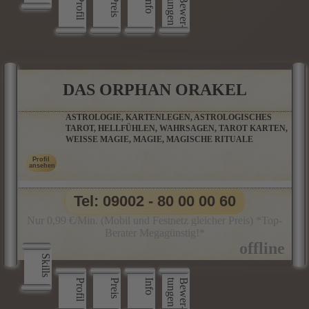
Profil
Preis
Info
n
B
e
w
e
r
­
t
u
n
g
e
DAS ORPHAN ORAKEL
ASTROLOGIE, KARTENLEGEN, ASTROLOGISCHES
TAROT, HELLFÜHLEN, WAHRSAGEN, TAROT KARTEN,
WEISSE MAGIE, MAGIE, MAGISCHE RITUALE
Tel: 09002 - 80 00 00 60
Nur 0,99 €/Min. (Mobil und Festnetz gleicher Preis) *Top-
Berater Megagünstig!*
Skills
Profil
Preis
Info
n
B
e
w
e
r
­
t
u
n
g
e