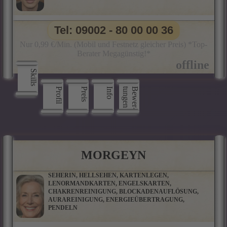
Tel: 09002 - 80 00 00 36
Nur 0,99 €/Min. (Mobil und Festnetz gleicher Preis) *Top-
Berater Megagünstig!*
Skills
Profil
Preis
Info
n
B
e
w
e
r
­
t
u
n
g
e
MORGEYN
SEHERIN, HELLSEHEN, KARTENLEGEN,
LENORMANDKARTEN, ENGELSKARTEN,
CHAKRENREINIGUNG, BLOCKADENAUFLÖSUNG,
AURAREINIGUNG, ENERGIEÜBERTRAGUNG,
PENDELN