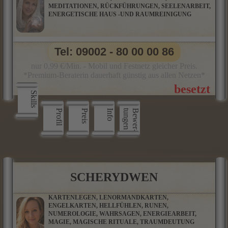
MEDITATIONEN, RÜCKFÜHRUNGEN, SEELENARBEIT,
ENERGETISCHE HAUS -UND RAUMREINIGUNG
Tel: 09002 - 80 00 00 86
nur 0,99 €/Min. - Mobil und Festnetz gleicher Preis.
*Premium-Beraterin dauerhaft günstig aus allen Netzen*
Skills
Profil
Preis
Info
n
B
e
w
e
r
­
t
u
n
g
e
SCHERYDWEN
KARTENLEGEN, LENORMANDKARTEN,
ENGELKARTEN, HELLFÜHLEN, RUNEN,
NUMEROLOGIE, WAHRSAGEN, ENERGIEARBEIT,
MAGIE, MAGISCHE RITUALE, TRAUMDEUTUNG