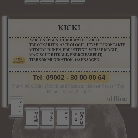
KICKI
KARTENLEGEN, RIDER WAITE TAROT,
TAROTKARTEN, ASTROLOGIE, JENSEITSKONTAKTE,
MEDIUM, RUNEN, EDELSTEINE, WEISSE MAGIE,
MAGISCHE RITUALE, ENERGIEARBEIT,
TIERKOMMUNIKATION, WAHRSAGEN
Tel: 09002 - 80 00 00 64
Nur 0,99 €/Min. (Mobil und Festnetz gleicher Preis) *Top-
Berater Megagünstig!*
Skills
Profil
Preis
Info
n
B
e
w
e
r
­
t
u
n
g
e