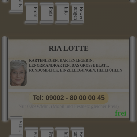
Skills
Profil
Preis
Info
n
B
e
w
e
r
­
t
u
n
g
e
RIA LOTTE
KARTENLEGEN, KARTENLEGERIN,
LENORMANDKARTEN, DAS GROSSE BLATT,
RUNDUMBLICK, EINZELLEGUNGEN, HELLFÜHLEN
Tel: 09002 - 80 00 00 45
Nur 0,99 €/Min. (Mobil und Festnetz gleicher Preis)
Skills
Profil
Preis
Info