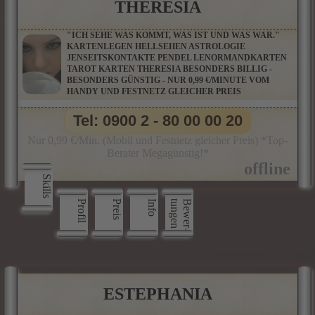
THERESIA
"ICH SEHE WAS KOMMT, WAS IST UND WAS WAR."
KARTENLEGEN HELLSEHEN ASTROLOGIE
JENSEITSKONTAKTE PENDEL LENORMANDKARTEN
TAROT KARTEN THERESIA BESONDERS BILLIG -
BESONDERS GÜNSTIG - NUR 0,99 €/MINUTE VOM
HANDY UND FESTNETZ GLEICHER PREIS
Tel: 0900 2 - 80 00 00 20
Nur 0,99 €/Min. (Mobil und Festnetz gleicher Preis) *Top-
Berater Megagünstig!*
Skills
Profil
Preis
Info
n
B
e
w
e
r
­
t
u
n
g
e
ESTEPHANIA