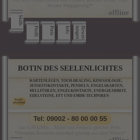
Berater Megagünstig!*
Skills
Profil
Preis
Info
n
B
e
w
e
r
­
t
u
n
g
e
BOTIN DES SEELENLICHTES
KARTENLEGEN, TOUH-HEALING, KINESIOLOGIE,
JENSEITSKONTAKTE, PENDELN, ENGELSKARTEN,
HELLFÜHLEN, ENGELKONTAKTE, ENERGIEARBEIT,
EDELSTEINE, EFT UND EMDR TECHNIKEN
Tel: 09002 - 80 00 00 55
nur 0,99 €/Min. - Mobil und Festnetz gleicher Preis.
*Premium-Beraterin dauerhaft günstig aus allen Netzen*