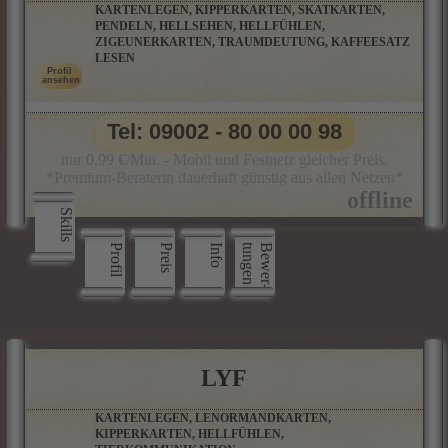
KARTENLEGEN, KIPPERKARTEN, SKATKARTEN,
PENDELN, HELLSEHEN, HELLFÜHLEN,
ZIGEUNERKARTEN, TRAUMDEUTUNG, KAFFEESATZ
LESEN
Tel: 09002 - 80 00 00 98
nur 0,99 €/Min. - Mobil und Festnetz gleicher Preis.
*Premium-Beraterin dauerhaft günstig aus allen Netzen*
Skills
Profil
Preis
Info
n
B
e
w
e
r
­
t
u
n
g
e
LYF
KARTENLEGEN, LENORMANDKARTEN,
KIPPERKARTEN, HELLFÜHLEN,