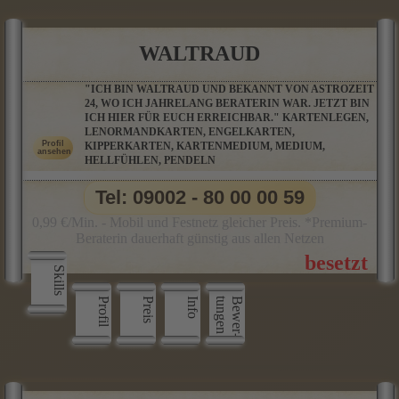
WALTRAUD
"ICH BIN WALTRAUD UND BEKANNT VON ASTROZEIT
24, WO ICH JAHRELANG BERATERIN WAR. JETZT BIN
ICH HIER FÜR EUCH ERREICHBAR." KARTENLEGEN,
LENORMANDKARTEN, ENGELKARTEN,
KIPPERKARTEN, KARTENMEDIUM, MEDIUM,
HELLFÜHLEN, PENDELN
Tel: 09002 - 80 00 00 59
0,99 €/Min. - Mobil und Festnetz gleicher Preis. *Premium-
Beraterin dauerhaft günstig aus allen Netzen
Skills
Profil
Preis
Info
n
B
e
w
e
r
­
t
u
n
g
e