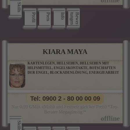
Skills
Profil
Preis
Info
n
B
e
w
e
r
­
t
u
n
g
e
KIARA MAYA
KARTENLEGEN, HELLSEHEN, HELLSEHEN MIT
HILFSMITTEL, ENGELSKONTAKTE, BOTSCHAFTEN
DER ENGEL, BLOCKADENLÖSUNG, ENERGIEARBEIT
Tel: 0900 2 - 80 00 00 09
Nur 0,99 €/Min. (Mobil und Festnetz gleicher Preis) *Top-
Berater Megagünstig!*
Skills