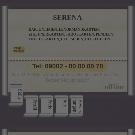
SERENA
KARTENLEGEN, LENORMANDKARTEN,
ZIGEUNERKARTEN, TAROTKARTEN, PENDELN,
ENGELSKARTEN, HELLSEHEN, HELLFÜHLEN
Tel: 09002 - 80 00 00 70
Nur 0,99 €/Min. (Mobil und Festnetz gleicher Preis) *Top-
Berater Megagünstig!*
Skills
Profil
Preis
Info
n
B
e
w
e
r
­
t
u
n
g
e