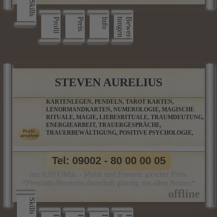
Skills
Profil
Preis
Info
n
B
e
w
e
r
­
t
u
n
g
e
STEVEN AURELIUS
KARTENLEGEN, PENDELN, TAROT KARTEN,
LENORMANDKARTEN, NUMEROLOGIE, MAGISCHE
RITUALE, MAGIE, LIEBESRITUALE, TRAUMDEUTUNG,
ENERGIEARBEIT, TRAUERGESPRÄCHE,
TRAUERBEWÄLTIGUNG, POSITIVE PSYCHOLOGIE,
Tel: 09002 - 80 00 00 05
nur 0,99 €/Min. - Mobil und Festnetz gleicher Preis.
*Premium-Beraterin dauerhaft günstig aus allen Netzen*
Skills