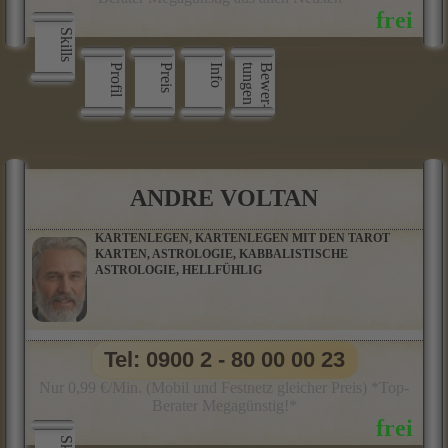
Skills
Profil
Preis
Info
n
B
e
w
e
r
­
t
u
n
g
e
ANDRE VOLTAN
KARTENLEGEN, KARTENLEGEN MIT DEN TAROT
KARTEN, ASTROLOGIE, KABBALISTISCHE
ASTROLOGIE, HELLFÜHLIG
Tel: 0900 2 - 80 00 00 23
Nur 0,99 €/Min. (Mobil und Festnetz gleicher Preis) *Top-
Berater Megagünstig!*