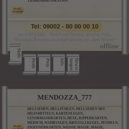
TIERKOMMUNIKATION
Tel: 09002 - 80 00 00 10
nur 0,99 €/Min. - Mobil und Festnetz gleicher Preis.
*Premium-Beraterin dauerhaft günstig aus allen Netzen*
Skills
Profil
Preis
Info
n
B
e
w
e
r
­
t
u
n
g
e
MENDOZZA_777
HELLSEHEN, HELLFÜHLEN, HELLSEHEN MIT
HILFSMITTELN, KARTENLEGEN,
LENORMANDKARTEN, HEXE, KIPPERKARTEN,
MEDIUM, WAHRSAGEN, KRISTALLKUGEL, PENDELN,
ZIGEUNERKARTEN, WEISSE MAGIE, MAGIE, M