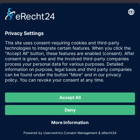
28 Der Herr + 34 Die Fische
Über der Person: denkt an Geld, denkt die Finanzen,
denkt an eine Wertanlage, denkt daran etwas zu
vermehren, denkt daran etwas zu kaufen
Unter der Person: hat Geld, erhält gerade Geld, kauft
etwas, vermehrt etwas
Vor der Person: wird Geld erhalten, wird etwas kaufen,
wird etwas vermehren, wird eine Wertanlage haben
Hinter der Person: hatte Geld, hat Geld erhalten, hat
etwas gekauft, hat etwas vermehrt
28 Der Herr + 35 Der Anker