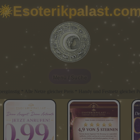
Esoterikpalast.co
Menü / Suche
Netze gleicher Preis * Handy und Festnetz gleicher Preis * Immer G