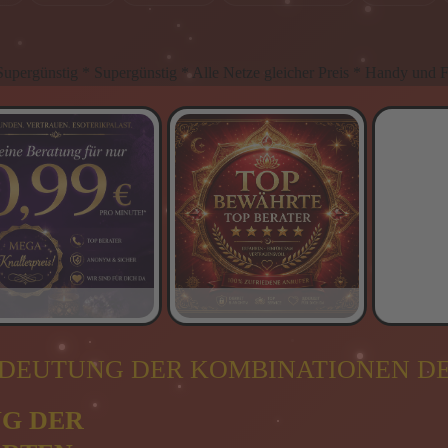
stig * Alle Netze gleicher Preis * Handy und Festnetz gleicher Pre
DEUTUNG DER KOMBINATIONEN D
NG DER