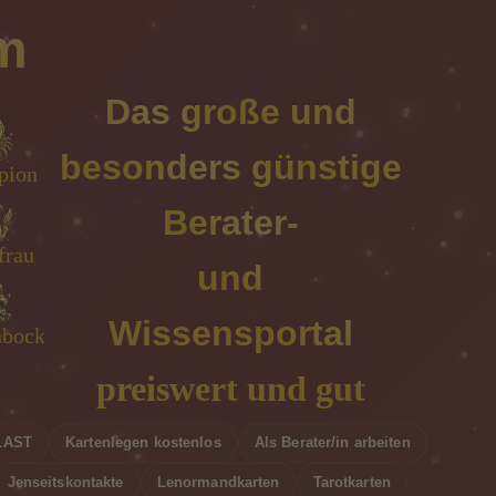
m
Das große und
besonders günstige
nn
pion
we
er
Berater-
rau
ing
frau
he
und
Wissensportal
nbock
er
ge
bs
preiswert und gut
LAST
Kartenlegen kostenlos
Als Berater/in arbeiten
Jenseitskontakte
Lenormandkarten
Tarotkarten