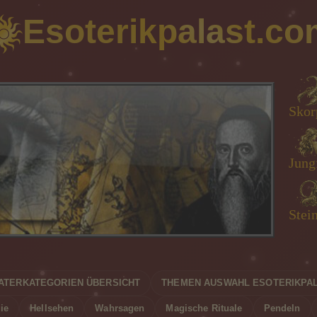
Esoterikpalast.co
Wasserma
Skor
Loe
Sti
Jungf
Zwill
Jung
Fisc
Stei
Widd
Waa
Kre
ATERKATEGORIEN ÜBERSICHT
THEMEN AUSWAHL ESOTERIKPA
ie
Hellsehen
Wahrsagen
Magische Rituale
Pendeln