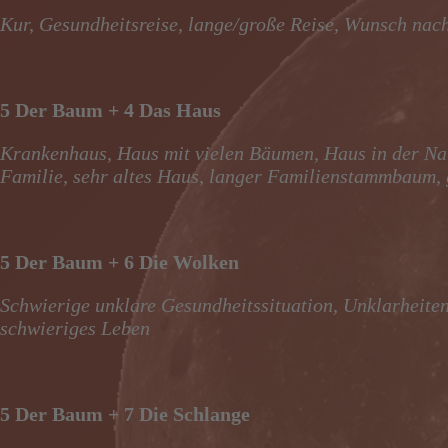
Kur, Gesundheitsreise, lange/große Reise, Wunsch nac
5 Der Baum + 4 Das Haus
Krankenhaus, Haus mit vielen Bäumen, Haus in der Natur
Familie, sehr altes Haus, langer Familienstammbaum, 
5 Der Baum + 6 Die Wolken
Schwierige unklare Gesundheitssituation, Unklarheiten 
schwieriges Leben
5 Der Baum + 7 Die Schlange