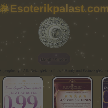
Esoterikpalast.co
Menü / Suche
 Netze gleicher Preis * Handy und Festnetz gleicher Preis * Immer 