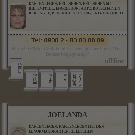
KARTENLEGEN, HELLSEHEN, HELLSEHEN MIT
HILFSMITTEL, ENGELSKONTAKTE, BOTSCHAFTEN
DER ENGEL, BLOCKADENLÖSUNG, ENERGIEARBEIT
Tel: 0900 2 - 80 00 00 09
Nur 0,99 €/Min. (Mobil und Festnetz gleicher Preis) *Top-
Berater Megagünstig!*
Skills
Profil
Preis
Info
n
B
e
w
e
r
­
t
u
n
g
e
JOELANDA
KARTENLEGEN, KARTENLEGEN MIT DEN
LENORMANDKARTEN, HELLSEHEN