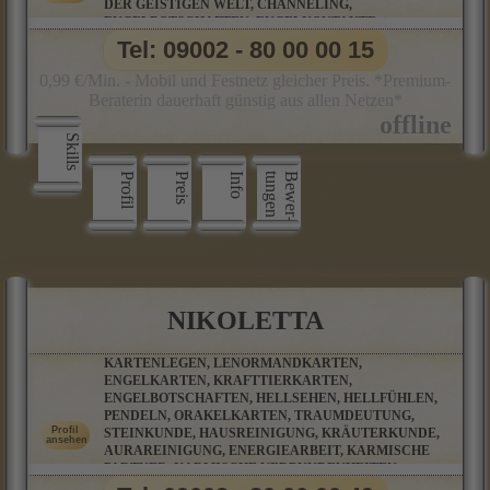
DER GEISTIGEN WELT, CHANNELING,
ENGELBOTSCHAFTEN, ENGELKONTAKTE,
TIERKOMMUNIKATION
Tel: 09002 - 80 00 00 15
0,99 €/Min. - Mobil und Festnetz gleicher Preis. *Premium-
Beraterin dauerhaft günstig aus allen Netzen*
Skills
Profil
Preis
Info
n
B
e
w
e
r
­
t
u
n
g
e
NIKOLETTA
KARTENLEGEN, LENORMANDKARTEN,
ENGELKARTEN, KRAFTTIERKARTEN,
ENGELBOTSCHAFTEN, HELLSEHEN, HELLFÜHLEN,
PENDELN, ORAKELKARTEN, TRAUMDEUTUNG,
STEINKUNDE, HAUSREINIGUNG, KRÄUTERKUNDE,
AURAREINIGUNG, ENERGIEARBEIT, KARMISCHE
PARTNER, KARMISCHE VERBUNDENHEITEN,
KARMISCHE VERSTRICKUNGEN, MAGISCHE