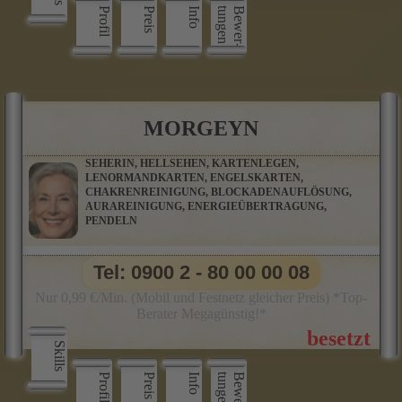
Profil
Preis
Info
n
B
e
w
e
r
­
t
u
n
g
e
MORGEYN
SEHERIN, HELLSEHEN, KARTENLEGEN,
LENORMANDKARTEN, ENGELSKARTEN,
CHAKRENREINIGUNG, BLOCKADENAUFLÖSUNG,
AURAREINIGUNG, ENERGIEÜBERTRAGUNG,
PENDELN
Tel: 0900 2 - 80 00 00 08
Nur 0,99 €/Min. (Mobil und Festnetz gleicher Preis) *Top-
Berater Megagünstig!*
Skills
Profil
Preis
Info
n
B
e
w
e
r
­
t
u
n
g
e