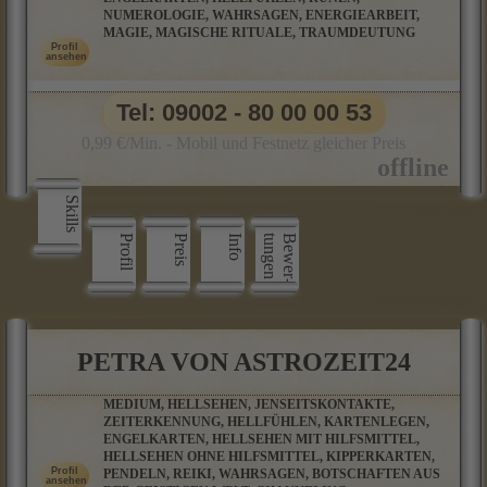
NUMEROLOGIE, WAHRSAGEN, ENERGIEARBEIT,
MAGIE, MAGISCHE RITUALE, TRAUMDEUTUNG
Tel: 09002 - 80 00 00 53
0,99 €/Min. - Mobil und Festnetz gleicher Preis
Skills
Profil
Preis
Info
n
B
e
w
e
r
­
t
u
n
g
e
PETRA VON ASTROZEIT24
MEDIUM, HELLSEHEN, JENSEITSKONTAKTE,
ZEITERKENNUNG, HELLFÜHLEN, KARTENLEGEN,
ENGELKARTEN, HELLSEHEN MIT HILFSMITTEL,
HELLSEHEN OHNE HILFSMITTEL, KIPPERKARTEN,
PENDELN, REIKI, WAHRSAGEN, BOTSCHAFTEN AUS