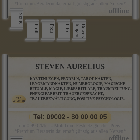
*Premium-Beraterin dauerhaft günstig aus allen Netzen*
Skills
Profil
Preis
Info
n
B
e
w
e
r
­
t
u
n
g
e
STEVEN AURELIUS
KARTENLEGEN, PENDELN, TAROT KARTEN,
LENORMANDKARTEN, NUMEROLOGIE, MAGISCHE
RITUALE, MAGIE, LIEBESRITUALE, TRAUMDEUTUNG,
ENERGIEARBEIT, TRAUERGESPRÄCHE,
TRAUERBEWÄLTIGUNG, POSITIVE PSYCHOLOGIE,
Tel: 09002 - 80 00 00 05
nur 0,99 €/Min. - Mobil und Festnetz gleicher Preis.
*Premium-Beraterin dauerhaft günstig aus allen Netzen*