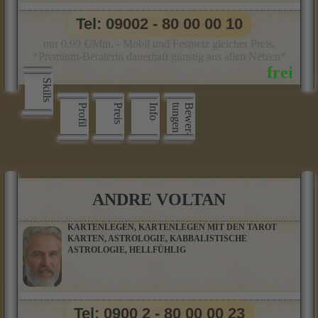
Tel: 09002 - 80 00 00 10
nur 0,99 €/Min. - Mobil und Festnetz gleicher Preis.
*Premium-Beraterin dauerhaft günstig aus allen Netzen*
Skills
Profil
Preis
Info
n
B
e
w
e
r
­
t
u
n
g
e
ANDRE VOLTAN
KARTENLEGEN, KARTENLEGEN MIT DEN TAROT
KARTEN, ASTROLOGIE, KABBALISTISCHE
ASTROLOGIE, HELLFÜHLIG
Tel: 0900 2 - 80 00 00 23