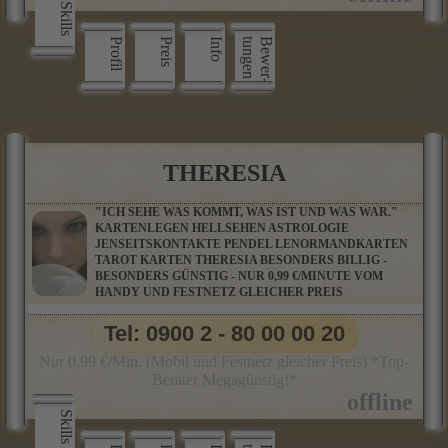
Skills
Profil
Preis
Info
n
B
e
w
e
r
­
t
u
n
g
e
THERESIA
"ICH SEHE WAS KOMMT, WAS IST UND WAS WAR."
KARTENLEGEN HELLSEHEN ASTROLOGIE
JENSEITSKONTAKTE PENDEL LENORMANDKARTEN
TAROT KARTEN THERESIA BESONDERS BILLIG -
BESONDERS GÜNSTIG - NUR 0,99 €/MINUTE VOM
HANDY UND FESTNETZ GLEICHER PREIS
Tel: 0900 2 - 80 00 00 20
Nur 0,99 €/Min. (Mobil und Festnetz gleicher Preis) *Top-
Berater Megagünstig!*
Skills