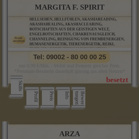
MARGITA F. SPIRIT
HELLSEHEN, HELLFÜHLEN, AKASHAREADING,
AKASHAHEALING, AKASHACLEARING,
BOTSCHAFTEN AUS DER GEISTIGEN WELT,
ENGELBOTSCHAFTEN, CHAKRENAUSGLEICH,
CHANNELING, REINIGUNG VON FREMDENERGIEN,
HUMANENERGETIK, TIERENERGETIK, REIKI,
ENERGIEARBEIT, TIERKOMMUNIKATION,
AURAREINIGUNG, KARMAREINIGUNG, LICHTARBEIT,
Tel: 09002 - 80 00 00 25
KARMISCHE VERSTRICKUNGEN
nur 0,99 €/Min. - Mobil und Festnetz gleicher Preis.
*Premium-Beraterin dauerhaft günstig aus allen Netzen*
Skills
Profil
Preis
Info
n
B
e
w
e
r
­
t
u
n
g
e
ARZA