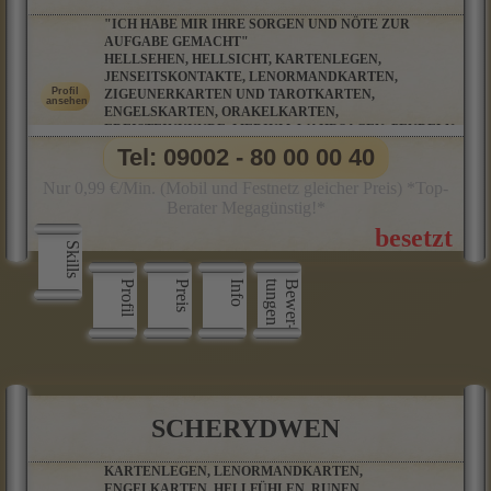
"ICH HABE MIR IHRE SORGEN UND NÖTE ZUR
AUFGABE GEMACHT"
HELLSEHEN, HELLSICHT, KARTENLEGEN,
JENSEITSKONTAKTE, LENORMANDKARTEN,
ZIGEUNERKARTEN UND TAROTKARTEN,
ENGELSKARTEN, ORAKELKARTEN,
EDEISTEINKUNDE, MEDIUM, WAHRSAGEN, PENDELN,
ENERGIEARBEIT, REIKI, TRAUMDEUTUNG,
Tel: 09002 - 80 00 00 40
CHANNELN, CHANNELING, TIERKOMMUNIKATION
Nur 0,99 €/Min. (Mobil und Festnetz gleicher Preis) *Top-
Berater Megagünstig!*
Skills
Profil
Preis
Info
n
B
e
w
e
r
­
t
u
n
g
e
SCHERYDWEN
KARTENLEGEN, LENORMANDKARTEN,
ENGELKARTEN, HELLFÜHLEN, RUNEN,