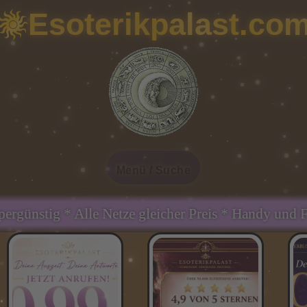
Esoterikpalast.co
Menü / Suche
leicher Preis * Handy und Festnetz gleicher Preis