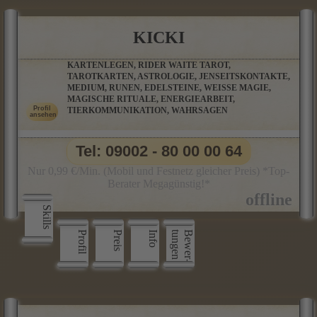
KICKI
KARTENLEGEN, RIDER WAITE TAROT,
TAROTKARTEN, ASTROLOGIE, JENSEITSKONTAKTE,
MEDIUM, RUNEN, EDELSTEINE, WEISSE MAGIE,
MAGISCHE RITUALE, ENERGIEARBEIT,
TIERKOMMUNIKATION, WAHRSAGEN
Tel: 09002 - 80 00 00 64
Nur 0,99 €/Min. (Mobil und Festnetz gleicher Preis) *Top-
Berater Megagünstig!*
Skills
Profil
Preis
Info
n
B
e
w
e
r
­
t
u
n
g
e