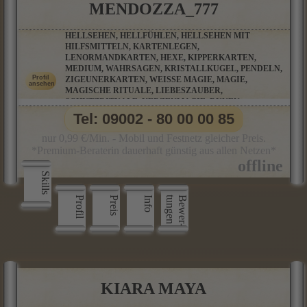
MENDOZZA_777
HELLSEHEN, HELLFÜHLEN, HELLSEHEN MIT
HILFSMITTELN, KARTENLEGEN,
LENORMANDKARTEN, HEXE, KIPPERKARTEN,
MEDIUM, WAHRSAGEN, KRISTALLKUGEL, PENDELN,
ZIGEUNERKARTEN, WEISSE MAGIE, MAGIE, M
AGISCHE RITUALE, LIEBESZAUBER, S
CHUTZRITUALE, KERZENMAGIE, RUNEN, P
ARTNERBERATUNG, ORAKELKARTEN, SALAMIN-O
Tel: 09002 - 80 00 00 85
RAKEL, BAUMPERLENORAKEL UND VIELE WEITERE O
RAKELKARTEN
nur 0,99 €/Min. - Mobil und Festnetz gleicher Preis.
*Premium-Beraterin dauerhaft günstig aus allen Netzen*
Skills
Profil
Preis
Info
n
B
e
w
e
r
­
t
u
n
g
e
KIARA MAYA