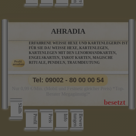
AHRADIA
ERFAHRENE WEISSE HEXE UND KARTENLEGERIN IST
FÜR SIE DA! WEISSE HEXE, KARTENLEGEN,
KARTENLEGEN MIT DEN LENORMANDKARTEN,
ENGELSKARTEN, TAROT KARTEN, MAGISCHE
RITUALE, PENDELN, TRAUMDEUTUNG
Tel: 09002 - 80 00 00 54
Nur 0,99 €/Min. (Mobil und Festnetz gleicher Preis) *Top-
Berater Megagünstig!*
Skills
Profil
Preis
Info
n
B
e
w
e
r
­
t
u
n
g
e