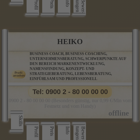
Profil
Preis
Info
n
B
e
w
e
r
­
t
u
n
g
e
HEIKO
BUSINESS COACH, BUSINESS COACHING,
UNTERNEHMENSBERATUNG, SCHWERPUNKTE AUF
DEN BEREICH MARKENENTWICKLUNG,
NAMENSFINDUNG, KONZEPT- UND
STRATEGIEBERATUNG, LEBENSBERATUNG,
EINFÜHLSAM UND PROFESSIONELL
Tel: 0900 2 - 80 00 00 00
0900 2 - 80 00 00 00 (Besonders günstig, nur 0,99 €/Min vom
Festnetz und vom Handy)
Skills
Profil
Preis
Info
n
B
e
w
e
r
­
t
u
n
g
e