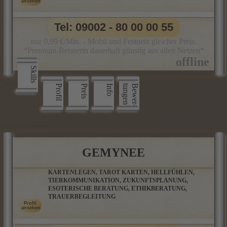
Tel: 09002 - 80 00 00 55
nur 0,99 €/Min. - Mobil und Festnetz gleicher Preis.
*Premium-Beraterin dauerhaft günstig aus allen Netzen*
Skills
Profil
Preis
Info
n
B
e
w
e
r
­
t
u
n
g
e
GEMYNEE
KARTENLEGEN, TAROT KARTEN, HELLFÜHLEN,
TIERKOMMUNIKATION, ZUKUNFTSPLANUNG,
ESOTERISCHE BERATUNG, ETHIKBERATUNG,
TRAUERBEGLEITUNG