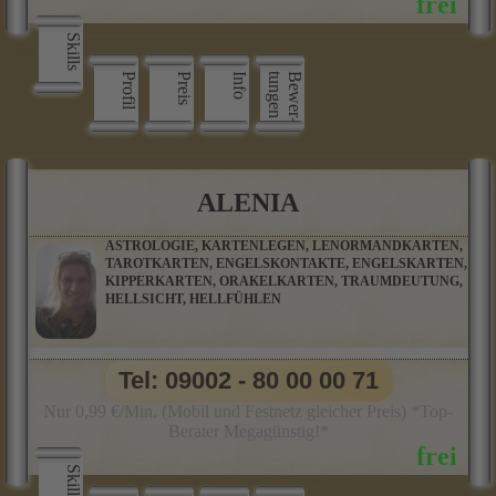
Skills
Profil
Preis
Info
n
B
e
w
e
r
­
t
u
n
g
e
ALENIA
ASTROLOGIE, KARTENLEGEN, LENORMANDKARTEN,
TAROTKARTEN, ENGELSKONTAKTE, ENGELSKARTEN,
KIPPERKARTEN, ORAKELKARTEN, TRAUMDEUTUNG,
HELLSICHT, HELLFÜHLEN
Tel: 09002 - 80 00 00 71
Nur 0,99 €/Min. (Mobil und Festnetz gleicher Preis) *Top-
Berater Megagünstig!*
Skills