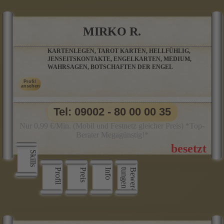
MIRKO R.
KARTENLEGEN, TAROT KARTEN, HELLFÜHLIG,
JENSEITSKONTAKTE, ENGELKARTEN, MEDIUM,
WAHRSAGEN, BOTSCHAFTEN DER ENGEL
Tel: 09002 - 80 00 00 35
Nur 0,99 €/Min. (Mobil und Festnetz gleicher Preis) *Top-
Berater Megagünstig!*
Skills
Profil
Preis
Info
n
B
e
w
e
r
­
t
u
n
g
e