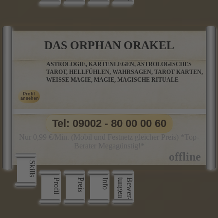
DAS ORPHAN ORAKEL
ASTROLOGIE, KARTENLEGEN, ASTROLOGISCHES
TAROT, HELLFÜHLEN, WAHRSAGEN, TAROT KARTEN,
WEISSE MAGIE, MAGIE, MAGISCHE RITUALE
Tel: 09002 - 80 00 00 60
Nur 0,99 €/Min. (Mobil und Festnetz gleicher Preis) *Top-
Berater Megagünstig!*
Skills
Profil
Preis
Info
n
B
e
w
e
r
­
t
u
n
g
e