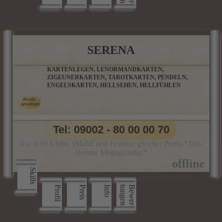
SERENA
KARTENLEGEN, LENORMANDKARTEN,
ZIGEUNERKARTEN, TAROTKARTEN, PENDELN,
ENGELSKARTEN, HELLSEHEN, HELLFÜHLEN
Tel: 09002 - 80 00 00 70
Nur 0,99 €/Min. (Mobil und Festnetz gleicher Preis) *Top-
Berater Megagünstig!*
Skills
Profil
Preis
Info
n
B
e
w
e
r
­
t
u
n
g
e