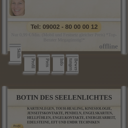
Tel: 09002 - 80 00 00 12
Nur 0,99 €/Min. (Mobil und Festnetz gleicher Preis) *Top-
Berater Megagünstig!*
Skills
Profil
Preis
Info
n
B
e
w
e
r
­
t
u
n
g
e
BOTIN DES SEELENLICHTES
KARTENLEGEN, TOUH-HEALING, KINESIOLOGIE,
JENSEITSKONTAKTE, PENDELN, ENGELSKARTEN,
HELLFÜHLEN, ENGELKONTAKTE, ENERGIEARBEIT,
EDELSTEINE, EFT UND EMDR TECHNIKEN