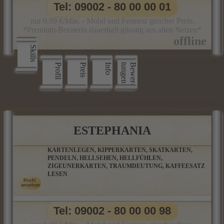
Tel: 09002 - 80 00 00 01
nur 0,99 €/Min. - Mobil und Festnetz gleicher Preis.
*Premium-Beraterin dauerhaft günstig aus allen Netzen*
Skills
Profil
Preis
Info
n
B
e
w
e
r
­
t
u
n
g
e
ESTEPHANIA
KARTENLEGEN, KIPPERKARTEN, SKATKARTEN,
PENDELN, HELLSEHEN, HELLFÜHLEN,
ZIGEUNERKARTEN, TRAUMDEUTUNG, KAFFEESATZ
LESEN
Tel: 09002 - 80 00 00 98