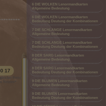
6 DIE WOLKEN Lenormandkarten
Allgemeine Bedeutung
6 DIE WOLKEN Lenormandkarten
*********
Bedeutung Deutung der Kombinationen
7 DIE SCHLANGE Lenormandkarten
Allgemeine Bedeutung
7 DIE SCHLANGE Lenormandkarten
Bedeutung Deutung der Kombinationen
8 DER SARG Lenormandkarten
Allgemeine Bedeutung
09002 - 80 00 00 17 (0,99 €/Min. Mobil
8 DER SARG Lenormandkarten
00 17
ahren
und Festnetz gleicher Preis) *Top-
Bedeutung Deutung der Kombinationen
legen
Beraterin dauerhaft günstig aus allen
leicher Preis)
9 DIE BLUMEN Lenormandkarten
en Netzten*
h bin
Netzen*
Allgemeine Bedeutung
stamme
9 DIE BLUMEN Lenormandkarten
lege seit
Bedeutung Deutung der Kombinationen
tkarten.