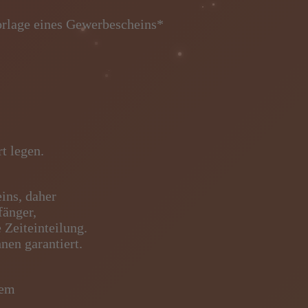
Vorlage eines Gewerbescheins*
rt legen.
eins, daher
fänger,
 Zeiteinteilung.
nen garantiert.
inem