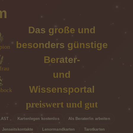
m
Das große und
besonders günstige
nn
pion
we
er
Berater-
rau
ing
frau
he
und
Wissensportal
nbock
er
ge
bs
preiswert und gut
LAST
Kartenlegen kostenlos
Als Berater/in arbeiten
Jenseitskontakte
Lenormandkarten
Tarotkarten