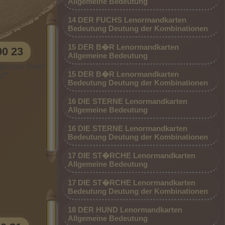
Allgemeine Bedeutung
en von
14 DER FUCHS Lenormandkarten
ei nehme
Bedeutung Deutung der Kombinationen
 und
0900 2 - 80 00 00 23 (0,99 €/MIN.
das
15 DER B�R Lenormandkarten
00 23
SONDERPREIS AKTION - Besonders
Allgemeine Bedeutung
lussen
rum in
günstig, nur 0,99 €/Min vom Festnetz und
leicher Preis)
ische
15 DER B�R Lenormandkarten
g!*
 und
vom Handy)
vierung
Bedeutung Deutung der Kombinationen
Fragen.
ere die
*AKTION 99 CENT* Supergünstig -
16 DIE STERNE Lenormandkarten
Arbeit
t und
Superbillig - DIREKTDURCHWAHL -
Allgemeine Bedeutung
istischen
hen bei
Top Berater am Telefon*
t steht
16 DIE STERNE Lenormandkarten
,
Bedeutung Deutung der Kombinationen
Seite.
n
tuellen
17 DIE ST�RCHE Lenormandkarten
t er Sie
Allgemeine Bedeutung
ie
tigen
önnen
17 DIE ST�RCHE Lenormandkarten
 Impulse
Bedeutung Deutung der Kombinationen
in der
en sind
18 DER HUND Lenormandkarten
ch
end. Mir
09002 - 80 00 00 31 (0,99 €/MIN.
Allgemeine Bedeutung
es Lebens