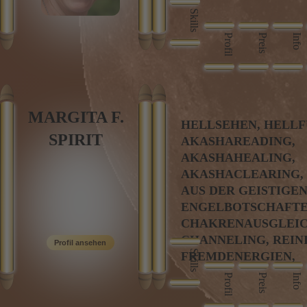
Skills
Profil
Preis
Info
MARGITA F.
HELLSEHEN, HELLF
SPIRIT
AKASHAREADING,
AKASHAHEALING,
AKASHACLEARING,
AUS DER GEISTIGEN
ENGELBOTSCHAFTE
CHAKRENAUSGLEIC
CHANNELING, REIN
Skills
FREMDENERGIEN,
HUMANENERGETIK
Profil
Preis
Info
TIERENERGETIK, RE
ENERGIEARBEIT,