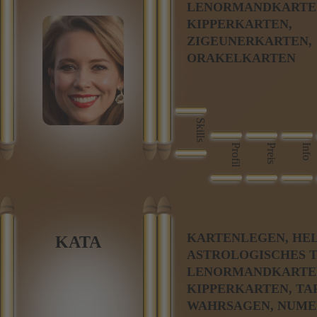
LENORMANDKARTE
KIPPERKARTEN,
ZIGEUNERKARTEN,
ORAKELKARTEN
Skills
Profil
Preis
Info
KARTENLEGEN, HE
KATA
ASTROLOGISCHES T
LENORMANDKARTE
KIPPERKARTEN, TA
WAHRSAGEN, NUME