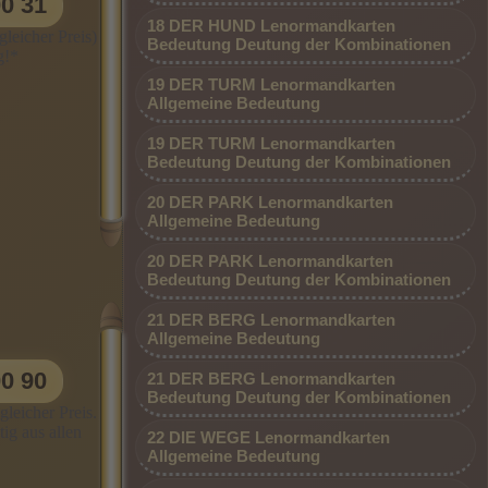
00 31
den und
d
SONDERPREIS AKTION - Besonders
en, um
18 DER HUND Lenormandkarten
 schauen
 HEIM.
günstig, nur 0,99 €/Min vom Festnetz und
leicher Preis)
Bedeutung Deutung der Kombinationen
 dürfen.
g!*
nd
gne ich
vom Handy) *Premium-Beraterin
 den
gen. Ich
19 DER TURM Lenormandkarten
e
dauerhaft günstig aus allen Netzen*
ichtigen
Allgemeine Bedeutung
ierischen
des
eut sich
egleiten
dann
19 DER TURM Lenormandkarten
ich zu
Bedeutung Deutung der Kombinationen
 ist. Die
 günstig
ch die
20 DER PARK Lenormandkarten
ig und
aften
Allgemeine Bedeutung
ünstiges
 mit
20 DER PARK Lenormandkarten
ichkeit
Bedeutung Deutung der Kombinationen
n eine
21 DER BERG Lenormandkarten
 neue
Allgemeine Bedeutung
eich
e das
Beraterdurchwahl: 09002 - 80 00 00 90
ich
00 90
21 DER BERG Lenormandkarten
(0,99 €/Min. - Mobil und Festnetz gleicher
Bedeutung Deutung der Kombinationen
deren
gleicher Preis.
d
Preis.
v treffe
ig aus allen
22 DIE WEGE Lenormandkarten
ituellen
Allgemeine Bedeutung
die
 oder