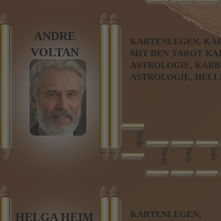
TIERKOMMUNIKATI
AURAREINIGUNG,
KARMAREINIGUNG, 
ANDRE
KARTENLEGEN, KA
KARMISCHE VERST
VOLTAN
MIT DEN TAROT KA
ASTROLOGIE, KABB
ASTROLOGIE, HELL
Skills
Profil
Preis
Info
KARTENLEGEN,
HELGA HEIM