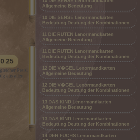
10 DIE SENSE Lenormandkarten
Allgemeine Bedeutung
um der
ich mein
10 DIE SENSE Lenormandkarten
ühlend in
Bedeutung Deutung der Kombinationen
schaft,
11 DIE RUTEN Lenormandkarten
 der
Allgemeine Bedeutung
Träume
11 DIE RUTEN Lenormandkarten
tnissen
rgita F.
Beraterdurchwahl: 09002 - 80 00 00 25
Bedeutung Deutung der Kombinationen
auch in
00 25
(0,99 €/Min. - Mobil und Festnetz gleicher
s. Ich
12 DIE V�GEL Lenormandkarten
gleicher Preis.
hriger
Preis. *Premium-Beraterin dauerhaft
Allgemeine Bedeutung
liebiger
ig aus allen
h
günstig aus allen Netzen*
und
12 DIE V�GEL Lenormandkarten
rem
ie da.
Bedeutung Deutung der Kombinationen
 sind
it,
13 DAS KIND Lenormandkarten
Allgemeine Bedeutung
 die
Oft
13 DAS KIND Lenormandkarten
 für ihre
Bedeutung Deutung der Kombinationen
tuitive
14 DER FUCHS Lenormandkarten
,