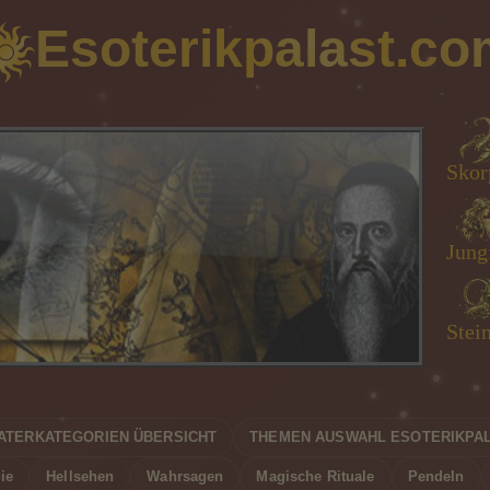
Esoterikpalast.co
Wasserma
Skor
Loe
Sti
Jungf
Zwill
Jung
Fisc
Stei
Widd
Waa
Kre
ATERKATEGORIEN ÜBERSICHT
THEMEN AUSWAHL ESOTERIKPA
ie
Hellsehen
Wahrsagen
Magische Rituale
Pendeln