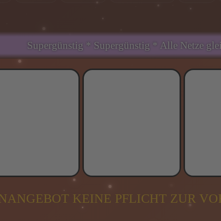
 Supergünstig * Alle Netze gleicher Preis * Handy
ENANGEBOT KEINE PFLICHT ZUR V