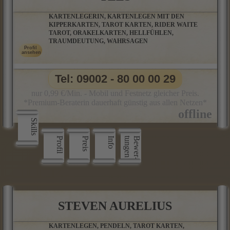
KARTENLEGERIN, KARTENLEGEN MIT DEN
KIPPERKARTEN, TAROT KARTEN, RIDER WAITE
TAROT, ORAKELKARTEN, HELLFÜHLEN,
TRAUMDEUTUNG, WAHRSAGEN
Tel: 09002 - 80 00 00 29
nur 0,99 €/Min. - Mobil und Festnetz gleicher Preis.
*Premium-Beraterin dauerhaft günstig aus allen Netzen*
Skills
Profil
Preis
Info
n
B
e
w
e
r
­
t
u
n
g
e
STEVEN AURELIUS
KARTENLEGEN, PENDELN, TAROT KARTEN,