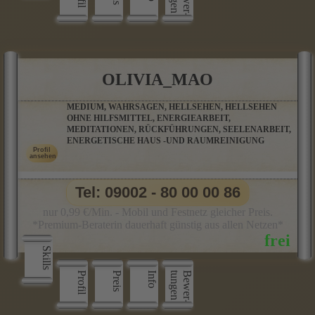
OLIVIA_MAO
MEDIUM, WAHRSAGEN, HELLSEHEN, HELLSEHEN
OHNE HILFSMITTEL, ENERGIEARBEIT,
MEDITATIONEN, RÜCKFÜHRUNGEN, SEELENARBEIT,
ENERGETISCHE HAUS -UND RAUMREINIGUNG
Tel: 09002 - 80 00 00 86
nur 0,99 €/Min. - Mobil und Festnetz gleicher Preis.
*Premium-Beraterin dauerhaft günstig aus allen Netzen*
Skills
Profil
Preis
Info
n
B
e
w
e
r
­
t
u
n
g
e