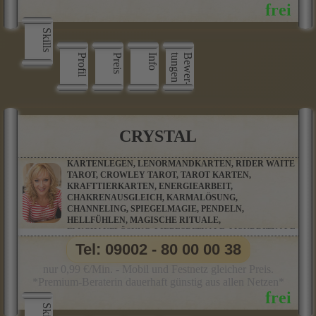
Skills
Profil
Preis
Info
n
B
e
w
e
r
­
t
u
n
g
e
CRYSTAL
KARTENLEGEN, LENORMANDKARTEN, RIDER WAITE
TAROT, CROWLEY TAROT, TAROT KARTEN,
KRAFTTIERKARTEN, ENERGIEARBEIT,
CHAKRENAUSGLEICH, KARMALÖSUNG,
CHANNELING, SPIEGELMAGIE, PENDELN,
HELLFÜHLEN, MAGISCHE RITUALE,
FLUCHAUFLÖSUNG, LIEBESRITUALE, MONDRITUALE,
SCHUTZRITUALE, TRAUMDEUTUNG,
Tel: 09002 - 80 00 00 38
PARTNERBERATUNG
nur 0,99 €/Min. - Mobil und Festnetz gleicher Preis.
*Premium-Beraterin dauerhaft günstig aus allen Netzen*
Skills