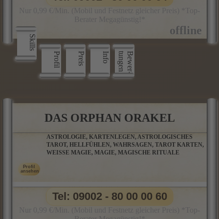
Nur 0,99 €/Min. (Mobil und Festnetz gleicher Preis) *Top-
Berater Megagünstig!*
Skills
Profil
Preis
Info
n
B
e
w
e
r
­
t
u
n
g
e
DAS ORPHAN ORAKEL
ASTROLOGIE, KARTENLEGEN, ASTROLOGISCHES
TAROT, HELLFÜHLEN, WAHRSAGEN, TAROT KARTEN,
WEISSE MAGIE, MAGIE, MAGISCHE RITUALE
Tel: 09002 - 80 00 00 60
Nur 0,99 €/Min. (Mobil und Festnetz gleicher Preis) *Top-
Berater Megagünstig!*