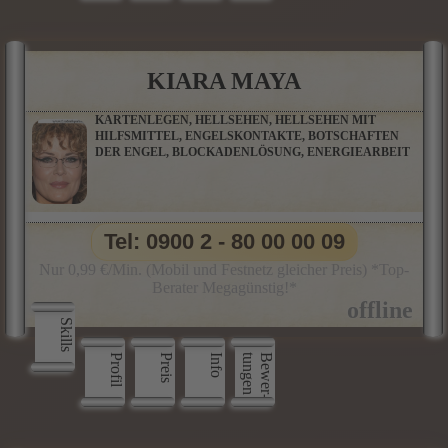
KIARA MAYA
KARTENLEGEN, HELLSEHEN, HELLSEHEN MIT
HILFSMITTEL, ENGELSKONTAKTE, BOTSCHAFTEN
DER ENGEL, BLOCKADENLÖSUNG, ENERGIEARBEIT
Tel: 0900 2 - 80 00 00 09
Nur 0,99 €/Min. (Mobil und Festnetz gleicher Preis) *Top-
Berater Megagünstig!*
Skills
Profil
Preis
Info
n
B
e
w
e
r
­
t
u
n
g
e