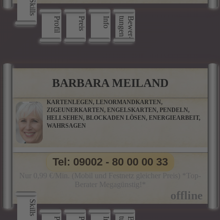
Skills
Profil
Preis
Info
n
B
e
w
e
r
­
t
u
n
g
e
BARBARA MEILAND
KARTENLEGEN, LENORMANDKARTEN,
ZIGEUNERKARTEN, ENGELSKARTEN, PENDELN,
HELLSEHEN, BLOCKADEN LÖSEN, ENERGIEARBEIT,
WAHRSAGEN
Tel: 09002 - 80 00 00 33
Nur 0,99 €/Min. (Mobil und Festnetz gleicher Preis) *Top-
Berater Megagünstig!*
Skills