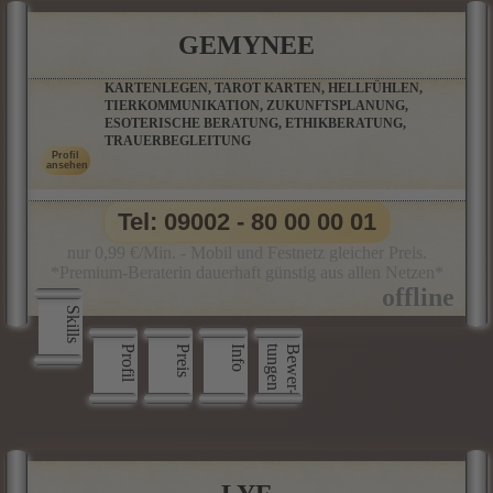
GEMYNEE
KARTENLEGEN, TAROT KARTEN, HELLFÜHLEN,
TIERKOMMUNIKATION, ZUKUNFTSPLANUNG,
ESOTERISCHE BERATUNG, ETHIKBERATUNG,
TRAUERBEGLEITUNG
Tel: 09002 - 80 00 00 01
nur 0,99 €/Min. - Mobil und Festnetz gleicher Preis.
*Premium-Beraterin dauerhaft günstig aus allen Netzen*
Skills
Profil
Preis
Info
n
B
e
w
e
r
­
t
u
n
g
e