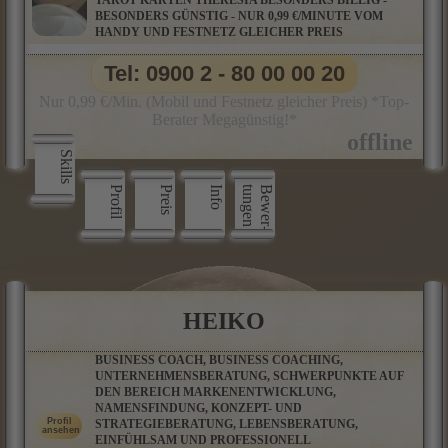
TAROT KARTEN THERESIA BESONDERS BILLIG -
BESONDERS GÜNSTIG - NUR 0,99 €/MINUTE VOM
HANDY UND FESTNETZ GLEICHER PREIS
Tel: 0900 2 - 80 00 00 20
Nur 0,99 €/Min. (Mobil und Festnetz gleicher Preis) *Top-
Berater Megagünstig!*
Skills
Profil
Preis
Info
n
B
e
w
e
r
­
t
u
n
g
e
HEIKO
BUSINESS COACH, BUSINESS COACHING,
UNTERNEHMENSBERATUNG, SCHWERPUNKTE AUF
DEN BEREICH MARKENENTWICKLUNG,
NAMENSFINDUNG, KONZEPT- UND
STRATEGIEBERATUNG, LEBENSBERATUNG,
EINFÜHLSAM UND PROFESSIONELL