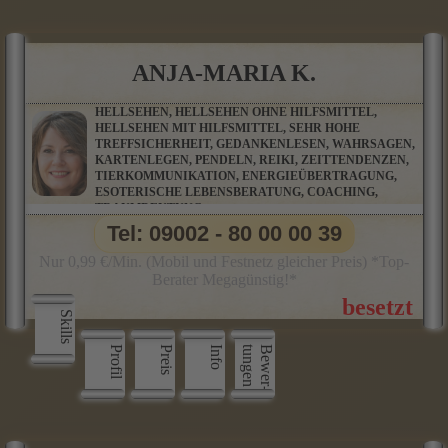
ANJA-MARIA K.
HELLSEHEN, HELLSEHEN OHNE HILFSMITTEL,
HELLSEHEN MIT HILFSMITTEL, SEHR HOHE
TREFFSICHERHEIT, GEDANKENLESEN, WAHRSAGEN,
KARTENLEGEN, PENDELN, REIKI, ZEITTENDENZEN,
TIERKOMMUNIKATION, ENERGIEÜBERTRAGUNG,
ESOTERISCHE LEBENSBERATUNG, COACHING,
TRAUMDEUTUNG
Tel: 09002 - 80 00 00 39
Nur 0,99 €/Min. (Mobil und Festnetz gleicher Preis) *Top-
Berater Megagünstig!*
Skills
Profil
Preis
Info
n
B
e
w
e
r
­
t
u
n
g
e