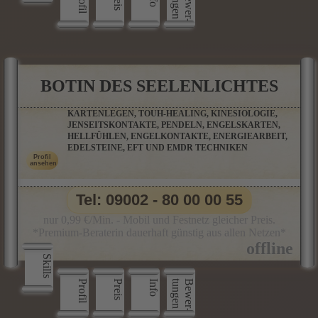
Profil
n
B
e
w
e
r
­
t
u
n
g
e
BOTIN DES SEELENLICHTES
KARTENLEGEN, TOUH-HEALING, KINESIOLOGIE,
JENSEITSKONTAKTE, PENDELN, ENGELSKARTEN,
HELLFÜHLEN, ENGELKONTAKTE, ENERGIEARBEIT,
EDELSTEINE, EFT UND EMDR TECHNIKEN
Tel: 09002 - 80 00 00 55
nur 0,99 €/Min. - Mobil und Festnetz gleicher Preis.
*Premium-Beraterin dauerhaft günstig aus allen Netzen*
Skills
Profil
Preis
Info
n
B
e
w
e
r
­
t
u
n
g
e