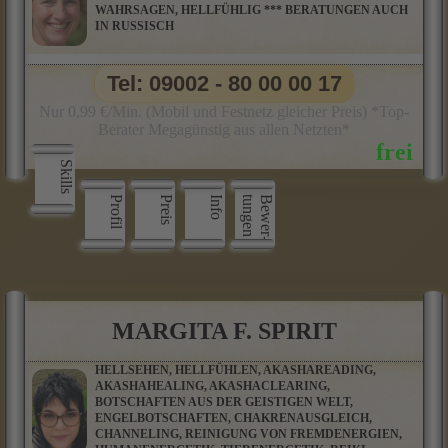
WAHRSAGEN, HELLFÜHLIG *** BERATUNGEN AUCH
IN RUSSISCH
Tel: 09002 - 80 00 00 17
Nur 0,99 €/Min. (Mobil und Festnetz gleicher Preis) *Top-
Berater Megagünstig aus allen Netzten*
Skills
Profil
Preis
Info
n
B
e
w
e
r
­
t
u
n
g
e
MARGITA F. SPIRIT
HELLSEHEN, HELLFÜHLEN, AKASHAREADING,
AKASHAHEALING, AKASHACLEARING,
BOTSCHAFTEN AUS DER GEISTIGEN WELT,
ENGELBOTSCHAFTEN, CHAKRENAUSGLEICH,
CHANNELING, REINIGUNG VON FREMDENERGIEN,