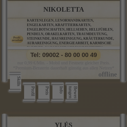
NIKOLETTA
KARTENLEGEN, LENORMANDKARTEN,
ENGELKARTEN, KRAFTTIERKARTEN,
ENGELBOTSCHAFTEN, HELLSEHEN, HELLFÜHLEN,
PENDELN, ORAKELKARTEN, TRAUMDEUTUNG,
STEINKUNDE, HAUSREINIGUNG, KRÄUTERKUNDE,
AURAREINIGUNG, ENERGIEARBEIT, KARMISCHE
PARTNER, KARMISCHE VERBUNDENHEITEN,
KARMISCHE VERSTRICKUNGEN, MAGISCHE
Tel: 09002 - 80 00 00 49
RITUALE, RAUHNACHTSRITUALE
nur 0,99 €/Min. - Mobil und Festnetz gleicher Preis.
*Premium-Beraterin dauerhaft günstig aus allen Netzen*
Skills
Profil
Preis
Info
n
B
e
w
e
r
­
t
u
n
g
e
YLÉS