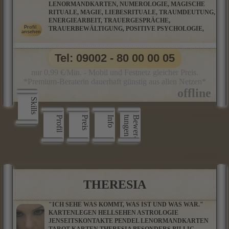
LENORMANDKARTEN, NUMEROLOGIE, MAGISCHE
RITUALE, MAGIE, LIEBESRITUALE, TRAUMDEUTUNG,
ENERGIEARBEIT, TRAUERGESPRÄCHE,
TRAUERBEWÄLTIGUNG, POSITIVE PSYCHOLOGIE,
Tel: 09002 - 80 00 00 05
nur 0,99 €/Min. - Mobil und Festnetz gleicher Preis.
*Premium-Beraterin dauerhaft günstig aus allen Netzen*
Skills
Profil
Preis
Info
n
B
e
w
e
r
­
t
u
n
g
e
THERESIA
"ICH SEHE WAS KOMMT, WAS IST UND WAS WAR."
KARTENLEGEN HELLSEHEN ASTROLOGIE
JENSEITSKONTAKTE PENDEL LENORMANDKARTEN