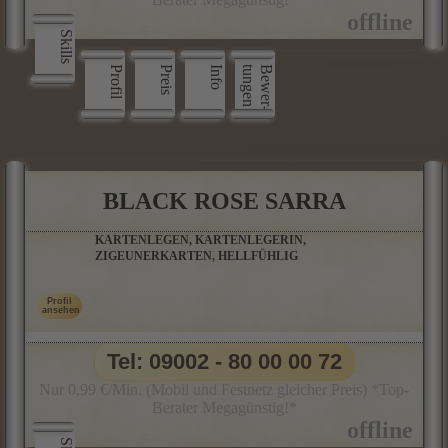
Skills
Profil
Preis
Info
n
B
e
w
e
r
­
t
u
n
g
e
BLACK ROSE SARRA
KARTENLEGEN, KARTENLEGERIN,
ZIGEUNERKARTEN, HELLFÜHLIG
Tel: 09002 - 80 00 00 72
Nur 0,99 €/Min. (Mobil und Festnetz gleicher Preis) *Top-
Berater Megagünstig!*