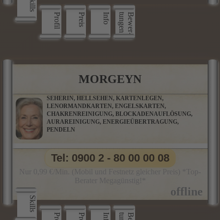
Skills
Profil
Preis
Info
n
B
e
w
e
r
­
t
u
n
g
e
MORGEYN
SEHERIN, HELLSEHEN, KARTENLEGEN,
LENORMANDKARTEN, ENGELSKARTEN,
CHAKRENREINIGUNG, BLOCKADENAUFLÖSUNG,
AURAREINIGUNG, ENERGIEÜBERTRAGUNG,
PENDELN
Tel: 0900 2 - 80 00 00 08
Nur 0,99 €/Min. (Mobil und Festnetz gleicher Preis) *Top-
Berater Megagünstig!*
Skills
Preis
Info