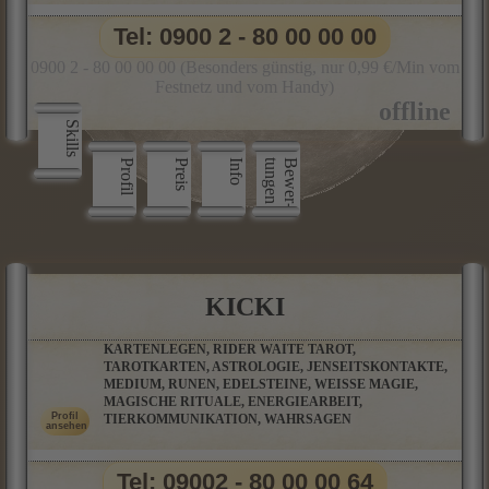
Tel: 0900 2 - 80 00 00 00
0900 2 - 80 00 00 00 (Besonders günstig, nur 0,99 €/Min vom
Festnetz und vom Handy)
Skills
Profil
Preis
Info
n
B
e
w
e
r
­
t
u
n
g
e
KICKI
KARTENLEGEN, RIDER WAITE TAROT,
TAROTKARTEN, ASTROLOGIE, JENSEITSKONTAKTE,
MEDIUM, RUNEN, EDELSTEINE, WEISSE MAGIE,
MAGISCHE RITUALE, ENERGIEARBEIT,
TIERKOMMUNIKATION, WAHRSAGEN
Tel: 09002 - 80 00 00 64