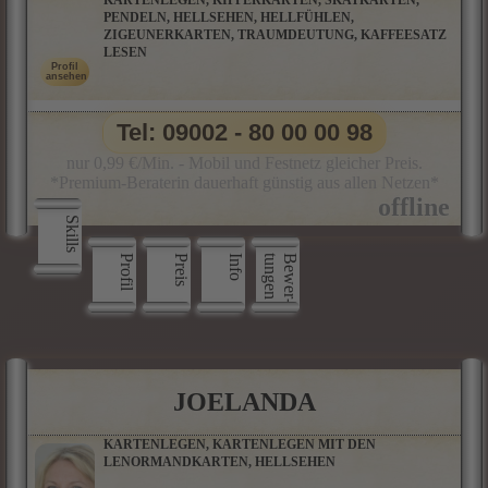
KARTENLEGEN, KIPPERKARTEN, SKATKARTEN,
PENDELN, HELLSEHEN, HELLFÜHLEN,
ZIGEUNERKARTEN, TRAUMDEUTUNG, KAFFEESATZ
LESEN
Tel: 09002 - 80 00 00 98
nur 0,99 €/Min. - Mobil und Festnetz gleicher Preis.
*Premium-Beraterin dauerhaft günstig aus allen Netzen*
Skills
Profil
Preis
Info
n
B
e
w
e
r
­
t
u
n
g
e
JOELANDA
KARTENLEGEN, KARTENLEGEN MIT DEN
LENORMANDKARTEN, HELLSEHEN