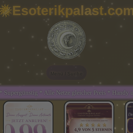
Esoterikpalast.co
Menü / Suche
 Netze gleicher Preis * Handy und Festnetz gleiche