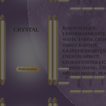
Profil
Preis
KARTENLEGEN,
CRYSTAL
LENORMANDKARTEN
WAITE TAROT, CRO
TAROT KARTEN,
KRAFTTIERKARTEN
ENERGIEARBEIT,
CHAKRENAUSGLEIC
KARMALÖSUNG, CH
Skills
SPIEGELMAGIE, PE
HELLFÜHLEN, MAGI
Profil
Preis
Info
FLUCHAUFLÖSUNG,
LIEBESRITUALE, M
SCHUTZRITUALE,
TRAUMDEUTUNG,