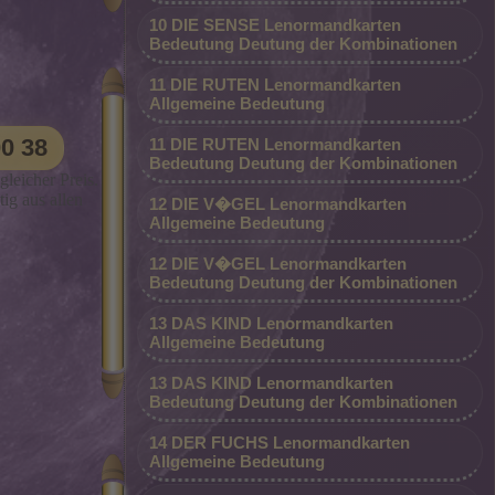
 mit
10 DIE SENSE Lenormandkarten
ichkeit
Bedeutung Deutung der Kombinationen
n eine
11 DIE RUTEN Lenormandkarten
 neue
Allgemeine Bedeutung
eich
ür die
Beraterdurchwahl: 09002 – 80 00 00 38
ich
00 38
11 DIE RUTEN Lenormandkarten
meiner
(0,99 €/Min. - Mobil und Festnetz gleicher
Bedeutung Deutung der Kombinationen
deren
gleicher Preis.
Preis. *Premium-Beraterin dauerhaft
v treffe
ig aus allen
12 DIE V�GEL Lenormandkarten
ten
günstig aus allen Netzen*
Allgemeine Bedeutung
ner
 oder
er viele
12 DIE V�GEL Lenormandkarten
enen
Bedeutung Deutung der Kombinationen
nlegen
13 DAS KIND Lenormandkarten
gegnete
Allgemeine Bedeutung
it
13 DAS KIND Lenormandkarten
inierende
Bedeutung Deutung der Kombinationen
on meinen
hrte. Im
keit das
14 DER FUCHS Lenormandkarten
 Wissen
Allgemeine Bedeutung
en
nen. Ich