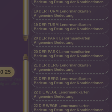
, von den
Bedeutung Deutung der Kombinationen
t
e und
will
uationen
19 DER TURM Lenormandkarten
en
Allgemeine Bedeutung
en klar
r Ihre
iken.
ung ist
19 DER TURM Lenormandkarten
n? Wenn
ientiert.
Bedeutung Deutung der Kombinationen
einer
sie
 sind,
20 DER PARK Lenormandkarten
en
n Fragen,
Allgemeine Bedeutung
sagekraft
m
20 DER PARK Lenormandkarten
derung an
Bedeutung Deutung der Kombinationen
eller
 Zum
Ihnen
 eines
21 DER BERG Lenormandkarten
 der
rgita F.
Beraterdurchwahl: 09002 - 80 00 00 25
 und
Allgemeine Bedeutung
00 25
ll Ihren
(0,99 €/Min. - Mobil und Festnetz gleicher
le
ter zu
21 DER BERG Lenormandkarten
n
gleicher Preis.
hriger
Preis. *Premium-Beraterin dauerhaft
nere
Bedeutung Deutung der Kombinationen
ig aus allen
ür alles
h
günstig aus allen Netzen*
rten
 vielen
ie durch
rem
22 DIE WEGE Lenormandkarten
lla
t meiner
Allgemeine Bedeutung
s Lebens
 sind
n Beruf
hmung.
Sie mich
it,
klung
22 DIE WEGE Lenormandkarten
e ich ein
en Sorgen
 die
Bedeutung Deutung der Kombinationen