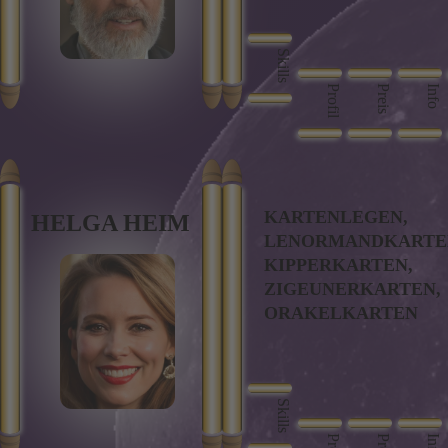
Skills
Profil
Preis
Info
KARTENLEGEN,
HELGA HEIM
LENORMANDKARTE
KIPPERKARTEN,
ZIGEUNERKARTEN,
ORAKELKARTEN
Skills
Info