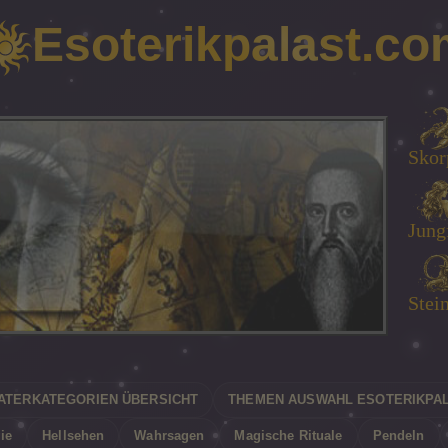
Esoterikpalast.co
Wasserma
Skor
Loe
Sti
Jungf
Zwill
Jung
Fisc
Stei
Widd
Waa
Kre
ATERKATEGORIEN ÜBERSICHT
THEMEN AUSWAHL ESOTERIKPA
ie
Hellsehen
Wahrsagen
Magische Rituale
Pendeln