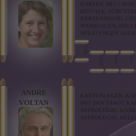
KARTEN, HELLSEHE
RITUALE, SCHUTZR
KERZENMAGIE, LIE
WAHRSAGEN, HELLF
BERATUNGEN AUCH 
Skills
Profil
Preis
Info
ANDRE
KARTENLEGEN, KA
VOLTAN
MIT DEN TAROT KA
ASTROLOGIE, KABB
ASTROLOGIE, HELL