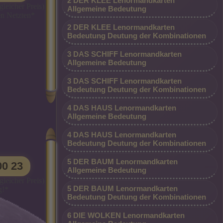
2 DER KLEE Lenormandkarten
legen
Beraterin dauerhaft günstig aus allen
leicher Preis)
Allgemeine Bedeutung
en Netzten*
h bin
Netzen*
2 DER KLEE Lenormandkarten
stamme
Bedeutung Deutung der Kombinationen
lege seit
3 DAS SCHIFF Lenormandkarten
Allgemeine Bedeutung
tkarten.
um der
3 DAS SCHIFF Lenormandkarten
ich mein
Bedeutung Deutung der Kombinationen
ühlend in
4 DAS HAUS Lenormandkarten
schaft,
Allgemeine Bedeutung
 der
4 DAS HAUS Lenormandkarten
Träume
Bedeutung Deutung der Kombinationen
tnissen
0900 2 - 80 00 00 23 (0,99 €/MIN.
auch in
5 DER BAUM Lenormandkarten
00 23
SONDERPREIS AKTION - Besonders
Allgemeine Bedeutung
s. Ich
rum in
günstig, nur 0,99 €/Min vom Festnetz und
leicher Preis)
liebiger
5 DER BAUM Lenormandkarten
g!*
 und
vom Handy)
und
Bedeutung Deutung der Kombinationen
Fragen.
ie da.
*AKTION 99 CENT* Supergünstig -
6 DIE WOLKEN Lenormandkarten
Arbeit
Superbillig - DIREKTDURCHWAHL -