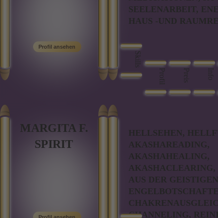
SEELENARBEIT, EN
HAUS -UND RAUMR
Skills
Profil
Preis
Info
MARGITA F.
HELLSEHEN, HELLF
SPIRIT
AKASHAREADING,
AKASHAHEALING,
AKASHACLEARING,
AUS DER GEISTIGEN
ENGELBOTSCHAFTE
CHAKRENAUSGLEIC
CHANNELING, REIN