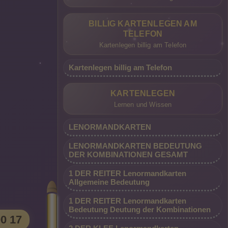
BILLIG KARTENLEGEN AM
TELEFON
Kartenlegen billig am Telefon
Kartenlegen billig am Telefon
KARTENLEGEN
Lernen und Wissen
LENORMANDKARTEN
LENORMANDKARTEN BEDEUTUNG
DER KOMBINATIONEN GESAMT
1 DER REITER Lenormandkarten
Allgemeine Bedeutung
1 DER REITER Lenormandkarten
09002 - 80 00 00 17 (0,99 €/Min. Mobil
Bedeutung Deutung der Kombinationen
00 17
ahren
und Festnetz gleicher Preis) *Top-