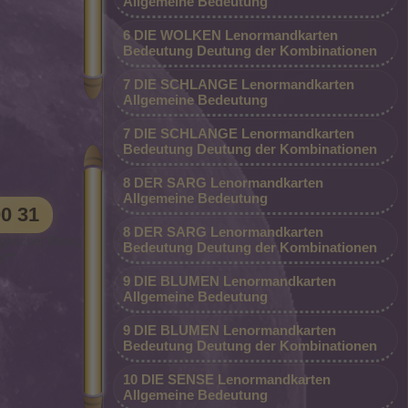
Allgemeine Bedeutung
istischen
Top Berater am Telefon*
t steht
6 DIE WOLKEN Lenormandkarten
Bedeutung Deutung der Kombinationen
Seite.
tuellen
7 DIE SCHLANGE Lenormandkarten
t er Sie
Allgemeine Bedeutung
tigen
7 DIE SCHLANGE Lenormandkarten
Bedeutung Deutung der Kombinationen
in der
8 DER SARG Lenormandkarten
ch
09002 - 80 00 00 31 (0,99 €/MIN.
Allgemeine Bedeutung
es Lebens
00 31
d
SONDERPREIS AKTION - Besonders
en, um
8 DER SARG Lenormandkarten
 HEIM.
günstig, nur 0,99 €/Min vom Festnetz und
leicher Preis)
Bedeutung Deutung der Kombinationen
 dürfen.
g!*
gne ich
vom Handy) *Premium-Beraterin
 den
9 DIE BLUMEN Lenormandkarten
e
dauerhaft günstig aus allen Netzen*
ichtigen
Allgemeine Bedeutung
des
eut sich
dann
9 DIE BLUMEN Lenormandkarten
ich zu
Bedeutung Deutung der Kombinationen
 ist. Die
 günstig
ch die
10 DIE SENSE Lenormandkarten
ig und
aften
Allgemeine Bedeutung
ünstiges