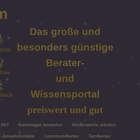
m
Das große und
besonders günstige
nn
pion
we
er
Berater-
rau
ing
frau
he
und
Wissensportal
nbock
er
ge
bs
preiswert und gut
LAST
Kartenlegen kostenlos
Als Berater/in arbeiten
Jenseitskontakte
Lenormandkarten
Tarotkarten