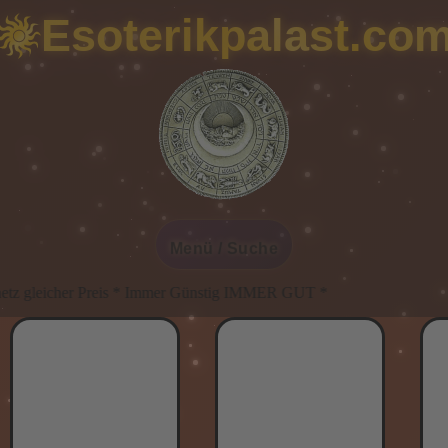
Esoterikpalast.co
Menü / Suche
 Preis * Immer Günstig IMMER GUT *