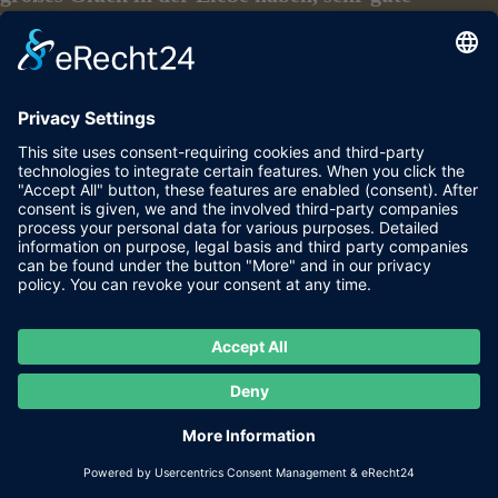
Partnerschaft, liebevoller Umgang, große Freude,
frisch verliebt
sein, Liebe auf den ersten Blick
Beruf:
Glück im Beruf, der richtige Arbeitsplatz, sehr
gutes Arbeitsklima, Überraschungen im
Berufsleben, sehr viel
Abwechslung im Beruf,
berufliche Einladung, große Freude und Glück in
seinem Beruf haben
Familie:
sehr glückliche Familie, gutes Familienhaus,
schönes Familienklima, Familiengeschenk,
Einladung zu einer
Familienfeier, große Freude