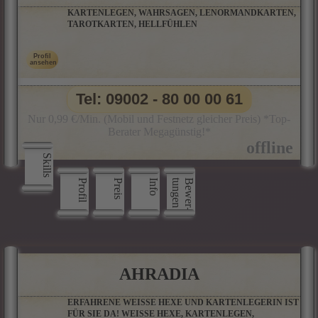
KARTENLEGEN, WAHRSAGEN, LENORMANDKARTEN,
TAROTKARTEN, HELLFÜHLEN
Tel: 09002 - 80 00 00 61
Nur 0,99 €/Min. (Mobil und Festnetz gleicher Preis) *Top-
Berater Megagünstig!*
Skills
Profil
Preis
Info
n
B
e
w
e
r
­
t
u
n
g
e
AHRADIA
ERFAHRENE WEISSE HEXE UND KARTENLEGERIN IST
FÜR SIE DA! WEISSE HEXE, KARTENLEGEN,