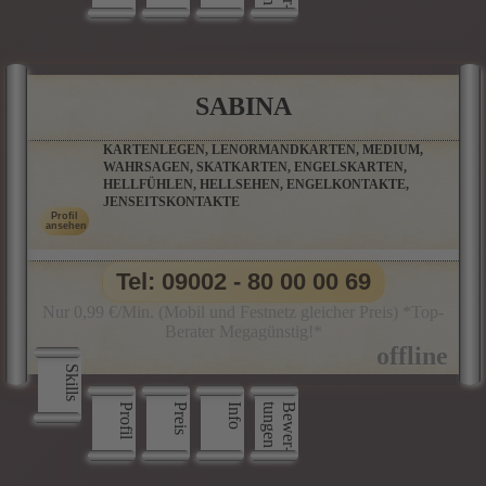
SABINA
KARTENLEGEN, LENORMANDKARTEN, MEDIUM,
WAHRSAGEN, SKATKARTEN, ENGELSKARTEN,
HELLFÜHLEN, HELLSEHEN, ENGELKONTAKTE,
JENSEITSKONTAKTE
Tel: 09002 - 80 00 00 69
Nur 0,99 €/Min. (Mobil und Festnetz gleicher Preis) *Top-
Berater Megagünstig!*
Skills
Profil
Preis
Info
n
B
e
w
e
r
­
t
u
n
g
e