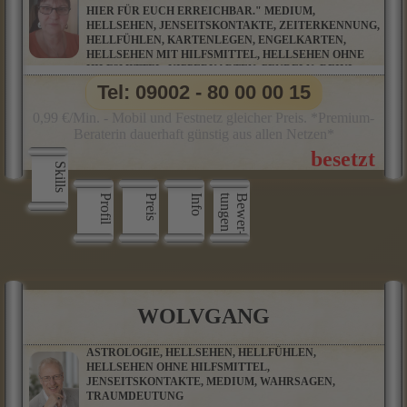
HIER FÜR EUCH ERREICHBAR." MEDIUM,
HELLSEHEN, JENSEITSKONTAKTE, ZEITERKENNUNG,
HELLFÜHLEN, KARTENLEGEN, ENGELKARTEN,
HELLSEHEN MIT HILFSMITTEL, HELLSEHEN OHNE
HILFSMITTEL, KIPPERKARTEN, PENDELN, REIKI,
WAHRSAGEN, BOTSCHAFTEN AUS DER GEISTIGEN
Tel: 09002 - 80 00 00 15
WELT, CHANNELING, ENGELBOTSCHAFTEN,
ENGELKONTAKTE, TIERKOMMUNIKATION
0,99 €/Min. - Mobil und Festnetz gleicher Preis. *Premium-
Beraterin dauerhaft günstig aus allen Netzen*
Skills
Profil
Preis
Info
n
B
e
w
e
r
­
t
u
n
g
e
WOLVGANG
ASTROLOGIE, HELLSEHEN, HELLFÜHLEN,
HELLSEHEN OHNE HILFSMITTEL,
JENSEITSKONTAKTE, MEDIUM, WAHRSAGEN,
TRAUMDEUTUNG