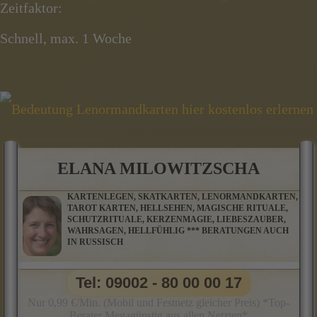
Zeitfaktor:
Schnell, max. 1 Woche
ELANA MILOWITZSCHA
KARTENLEGEN, SKATKARTEN, LENORMANDKARTEN,
TAROT KARTEN, HELLSEHEN, MAGISCHE RITUALE,
SCHUTZRITUALE, KERZENMAGIE, LIEBESZAUBER,
WAHRSAGEN, HELLFÜHLIG *** BERATUNGEN AUCH
IN RUSSISCH
Tel: 09002 - 80 00 00 17
Nur 0,99 €/Min. (Mobil und Festnetz gleicher Preis) *Top-
Berater Megagünstig aus allen Netzten*