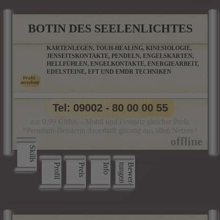
BOTIN DES SEELENLICHTES
KARTENLEGEN, TOUH-HEALING, KINESIOLOGIE,
JENSEITSKONTAKTE, PENDELN, ENGELSKARTEN,
HELLFÜHLEN, ENGELKONTAKTE, ENERGIEARBEIT,
EDELSTEINE, EFT UND EMDR TECHNIKEN
Tel: 09002 - 80 00 00 55
nur 0,99 €/Min. - Mobil und Festnetz gleicher Preis.
*Premium-Beraterin dauerhaft günstig aus allen Netzen*
Skills
Profil
Preis
Info
n
B
e
w
e
r
­
t
u
n
g
e