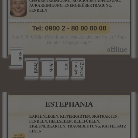
CHAKRENREINIGUNG, BLOCKADENAUFLÖSUNG,
AURAREINIGUNG, ENERGIEÜBERTRAGUNG,
PENDELN
Tel: 0900 2 - 80 00 00 08
Nur 0,99 €/Min. (Mobil und Festnetz gleicher Preis) *Top-
Berater Megagünstig!*
Skills
Profil
Preis
Info
n
B
e
w
e
r
­
t
u
n
g
e
ESTEPHANIA
KARTENLEGEN, KIPPERKARTEN, SKATKARTEN,
PENDELN, HELLSEHEN, HELLFÜHLEN,
ZIGEUNERKARTEN, TRAUMDEUTUNG, KAFFEESATZ
LESEN