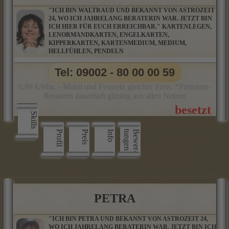
"ICH BIN WALTRAUD UND BEKANNT VON ASTROZEIT
24, WO ICH JAHRELANG BERATERIN WAR. JETZT BIN
ICH HIER FÜR EUCH ERREICHBAR." KARTENLEGEN,
LENORMANDKARTEN, ENGELKARTEN,
KIPPERKARTEN, KARTENMEDIUM, MEDIUM,
HELLFÜHLEN, PENDELN
Tel: 09002 - 80 00 00 59
0,99 €/Min. - Mobil und Festnetz gleicher Preis. *Premium-
Beraterin dauerhaft günstig aus allen Netzen
Skills
Profil
Preis
Info
n
B
e
w
e
r
­
t
u
n
g
e
PETRA
"ICH BIN PETRA UND BEKANNT VON ASTROZEIT 24,
WO ICH JAHRELANG BERATERIN WAR. JETZT BIN ICH