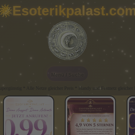
Esoterikpalast.co
Menü / Suche
 Preis * Handy und Festnetz gleicher Preis * Immer Günstig IMMER G