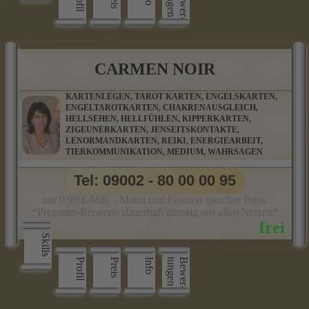
n
B
e
w
e
r
­
t
u
n
g
e
CARMEN NOIR
KARTENLEGEN, TAROT KARTEN, ENGELSKARTEN,
ENGELTAROTKARTEN, CHAKRENAUSGLEICH,
HELLSEHEN, HELLFÜHLEN, KIPPERKARTEN,
ZIGEUNERKARTEN, JENSEITSKONTAKTE,
LENORMANDKARTEN, REIKI, ENERGIEARBEIT,
TIERKOMMUNIKATION, MEDIUM, WAHRSAGEN
Tel: 09002 - 80 00 00 95
nur 0,99 €/Min. - Mobil und Festnetz gleicher Preis.
*Premium-Beraterin dauerhaft günstig aus allen Netzen*
Skills
Profil
Preis
Info
n
B
e
w
e
r
­
t
u
n
g
e