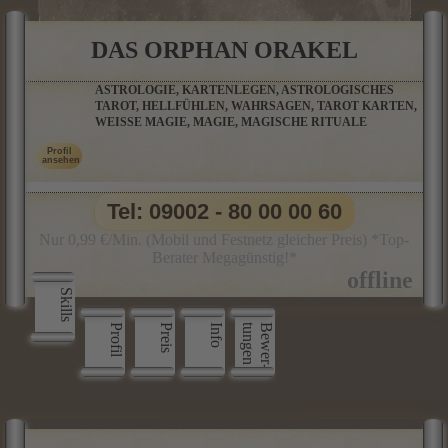
DAS ORPHAN ORAKEL
ASTROLOGIE, KARTENLEGEN, ASTROLOGISCHES
TAROT, HELLFÜHLEN, WAHRSAGEN, TAROT KARTEN,
WEISSE MAGIE, MAGIE, MAGISCHE RITUALE
Tel: 09002 - 80 00 00 60
Nur 0,99 €/Min. (Mobil und Festnetz gleicher Preis) *Top-
Berater Megagünstig!*
Skills
Profil
Preis
Info
n
B
e
w
e
r
­
t
u
n
g
e