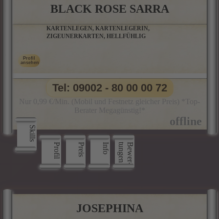
BLACK ROSE SARRA
KARTENLEGEN, KARTENLEGERIN,
ZIGEUNERKARTEN, HELLFÜHLIG
Tel: 09002 - 80 00 00 72
Nur 0,99 €/Min. (Mobil und Festnetz gleicher Preis) *Top-
Berater Megagünstig!*
Skills
Profil
Preis
Info
n
B
e
w
e
r
­
t
u
n
g
e
JOSEPHINA