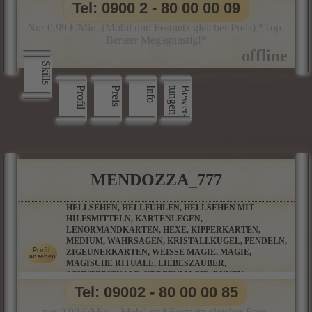
Tel: 0900 2 - 80 00 00 09
Nur 0,99 €/Min. (Mobil und Festnetz gleicher Preis) *Top-
Berater Megagünstig!*
Skills
Profil
Preis
Info
n
B
e
w
e
r
­
t
u
n
g
e
MENDOZZA_777
HELLSEHEN, HELLFÜHLEN, HELLSEHEN MIT
HILFSMITTELN, KARTENLEGEN,
LENORMANDKARTEN, HEXE, KIPPERKARTEN,
MEDIUM, WAHRSAGEN, KRISTALLKUGEL, PENDELN,
ZIGEUNERKARTEN, WEISSE MAGIE, MAGIE, M
AGISCHE RITUALE, LIEBESZAUBER, S
CHUTZRITUALE, KERZENMAGIE, RUNEN, P
ARTNERBERATUNG, ORAKELKARTEN, SALAMIN-O
Tel: 09002 - 80 00 00 85
RAKEL, BAUMPERLENORAKEL UND VIELE WEITERE O
RAKELKARTEN
nur 0,99 €/Min. - Mobil und Festnetz gleicher Preis.