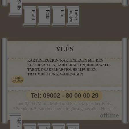
Skills
Profil
Preis
Info
n
B
e
w
e
r
­
t
u
n
g
e
YLÉS
KARTENLEGERIN, KARTENLEGEN MIT DEN
KIPPERKARTEN, TAROT KARTEN, RIDER WAITE
TAROT, ORAKELKARTEN, HELLFÜHLEN,
TRAUMDEUTUNG, WAHRSAGEN
Tel: 09002 - 80 00 00 29
nur 0,99 €/Min. - Mobil und Festnetz gleicher Preis.
*Premium-Beraterin dauerhaft günstig aus allen Netzen*
Skills