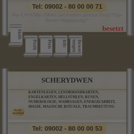
Tel: 09002 - 80 00 00 71
Nur 0,99 €/Min. (Mobil und Festnetz gleicher Preis) *Top-
Berater Megagünstig!*
Skills
Profil
Preis
Info
n
B
e
w
e
r
­
t
u
n
g
e
SCHERYDWEN
KARTENLEGEN, LENORMANDKARTEN,
ENGELKARTEN, HELLFÜHLEN, RUNEN,
NUMEROLOGIE, WAHRSAGEN, ENERGIEARBEIT,
MAGIE, MAGISCHE RITUALE, TRAUMDEUTUNG
Tel: 09002 - 80 00 00 53