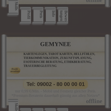
Skills
Profil
Preis
Info
n
B
e
w
e
r
­
t
u
n
g
e
GEMYNEE
KARTENLEGEN, TAROT KARTEN, HELLFÜHLEN,
TIERKOMMUNIKATION, ZUKUNFTSPLANUNG,
ESOTERISCHE BERATUNG, ETHIKBERATUNG,
TRAUERBEGLEITUNG
Tel: 09002 - 80 00 00 01
nur 0,99 €/Min. - Mobil und Festnetz gleicher Preis.
*Premium-Beraterin dauerhaft günstig aus allen Netzen*
Skills