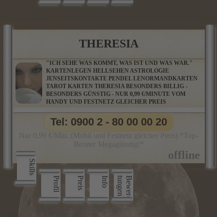
THERESIA
"ICH SEHE WAS KOMMT, WAS IST UND WAS WAR."
KARTENLEGEN HELLSEHEN ASTROLOGIE
JENSEITSKONTAKTE PENDEL LENORMANDKARTEN
TAROT KARTEN THERESIA BESONDERS BILLIG -
BESONDERS GÜNSTIG - NUR 0,99 €/MINUTE VOM
HANDY UND FESTNETZ GLEICHER PREIS
Tel: 0900 2 - 80 00 00 20
Nur 0,99 €/Min. (Mobil und Festnetz gleicher Preis) *Top-
Berater Megagünstig!*
Skills
Profil
Preis
Info
n
B
e
w
e
r
­
t
u
n
g
e