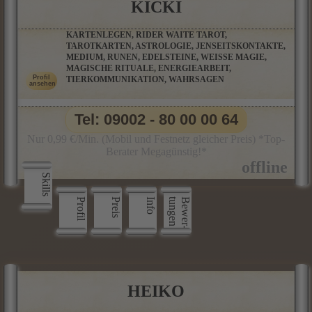
KICKI
KARTENLEGEN, RIDER WAITE TAROT,
TAROTKARTEN, ASTROLOGIE, JENSEITSKONTAKTE,
MEDIUM, RUNEN, EDELSTEINE, WEISSE MAGIE,
MAGISCHE RITUALE, ENERGIEARBEIT,
TIERKOMMUNIKATION, WAHRSAGEN
Tel: 09002 - 80 00 00 64
Nur 0,99 €/Min. (Mobil und Festnetz gleicher Preis) *Top-
Berater Megagünstig!*
Skills
Profil
Preis
Info
n
B
e
w
e
r
­
t
u
n
g
e
HEIKO