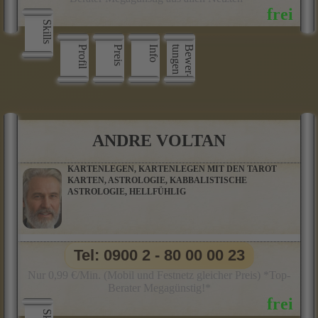
Skills
Profil
Preis
Info
n
B
e
w
e
r
­
t
u
n
g
e
ANDRE VOLTAN
KARTENLEGEN, KARTENLEGEN MIT DEN TAROT
KARTEN, ASTROLOGIE, KABBALISTISCHE
ASTROLOGIE, HELLFÜHLIG
Tel: 0900 2 - 80 00 00 23
Nur 0,99 €/Min. (Mobil und Festnetz gleicher Preis) *Top-
Berater Megagünstig!*