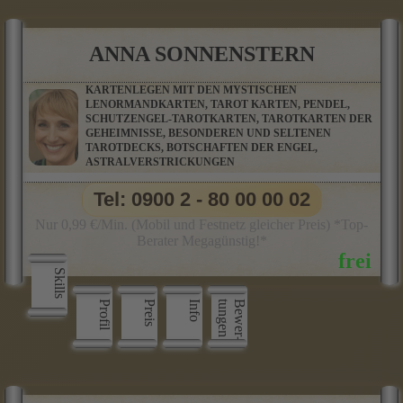
ANNA SONNENSTERN
KARTENLEGEN MIT DEN MYSTISCHEN
LENORMANDKARTEN, TAROT KARTEN, PENDEL,
SCHUTZENGEL-TAROTKARTEN, TAROTKARTEN DER
GEHEIMNISSE, BESONDEREN UND SELTENEN
TAROTDECKS, BOTSCHAFTEN DER ENGEL,
ASTRALVERSTRICKUNGEN
Tel: 0900 2 - 80 00 00 02
Nur 0,99 €/Min. (Mobil und Festnetz gleicher Preis) *Top-
Berater Megagünstig!*
Skills
Profil
Preis
Info
n
B
e
w
e
r
­
t
u
n
g
e