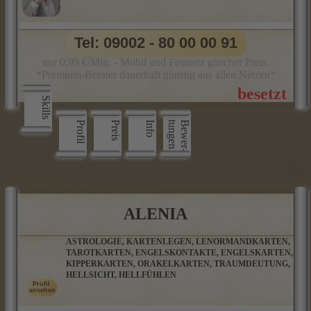
Tel: 09002 - 80 00 00 91
nur 0,99 €/Min. - Mobil und Festnetz gleicher Preis.
*Premium-Berater dauerhaft günstig aus allen Netzen*
Skills
Profil
Preis
Info
n
B
e
w
e
r
­
t
u
n
g
e
ALENIA
ASTROLOGIE, KARTENLEGEN, LENORMANDKARTEN,
TAROTKARTEN, ENGELSKONTAKTE, ENGELSKARTEN,
KIPPERKARTEN, ORAKELKARTEN, TRAUMDEUTUNG,
HELLSICHT, HELLFÜHLEN