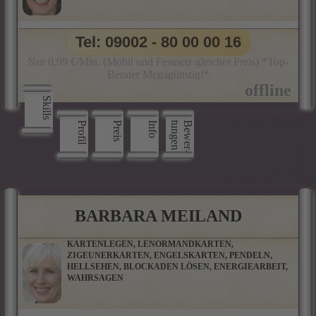
Tel: 09002 - 80 00 00 16
Nur 0,99 €/Min. (Mobil und Festnetz gleicher Preis) *Top-
Berater Megagünstig!*
Skills
Profil
Preis
Info
n
B
e
w
e
r
­
t
u
n
g
e
BARBARA MEILAND
KARTENLEGEN, LENORMANDKARTEN,
ZIGEUNERKARTEN, ENGELSKARTEN, PENDELN,
HELLSEHEN, BLOCKADEN LÖSEN, ENERGIEARBEIT,
WAHRSAGEN