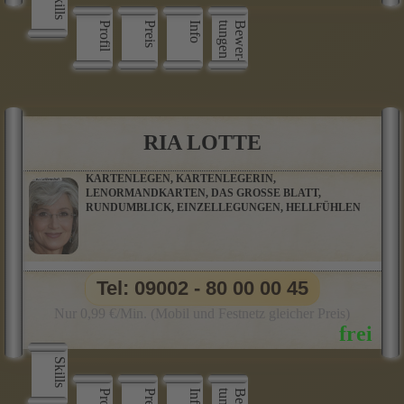
Skills
Profil
Preis
Info
n
B
e
w
e
r
­
t
u
n
g
e
RIA LOTTE
KARTENLEGEN, KARTENLEGERIN,
LENORMANDKARTEN, DAS GROSSE BLATT,
RUNDUMBLICK, EINZELLEGUNGEN, HELLFÜHLEN
Tel: 09002 - 80 00 00 45
Nur 0,99 €/Min. (Mobil und Festnetz gleicher Preis)
Skills
Profil
Preis
Info