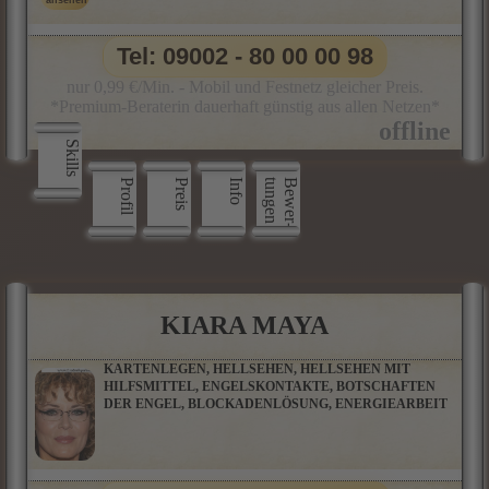
Tel: 09002 - 80 00 00 98
nur 0,99 €/Min. - Mobil und Festnetz gleicher Preis.
*Premium-Beraterin dauerhaft günstig aus allen Netzen*
Skills
Profil
Preis
Info
n
B
e
w
e
r
­
t
u
n
g
e
KIARA MAYA
KARTENLEGEN, HELLSEHEN, HELLSEHEN MIT
HILFSMITTEL, ENGELSKONTAKTE, BOTSCHAFTEN
DER ENGEL, BLOCKADENLÖSUNG, ENERGIEARBEIT