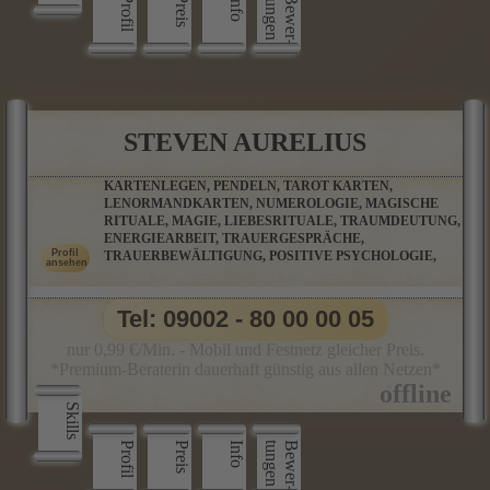
Profil
Preis
Info
n
B
e
w
e
r
­
t
u
n
g
e
STEVEN AURELIUS
KARTENLEGEN, PENDELN, TAROT KARTEN,
LENORMANDKARTEN, NUMEROLOGIE, MAGISCHE
RITUALE, MAGIE, LIEBESRITUALE, TRAUMDEUTUNG,
ENERGIEARBEIT, TRAUERGESPRÄCHE,
TRAUERBEWÄLTIGUNG, POSITIVE PSYCHOLOGIE,
Tel: 09002 - 80 00 00 05
nur 0,99 €/Min. - Mobil und Festnetz gleicher Preis.
*Premium-Beraterin dauerhaft günstig aus allen Netzen*
Skills
Profil
Preis
Info
n
B
e
w
e
r
­
t
u
n
g
e