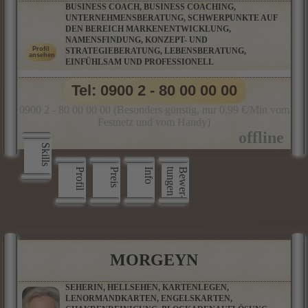
BUSINESS COACH, BUSINESS COACHING,
UNTERNEHMENSBERATUNG, SCHWERPUNKTE AUF
DEN BEREICH MARKENENTWICKLUNG,
NAMENSFINDUNG, KONZEPT- UND
STRATEGIEBERATUNG, LEBENSBERATUNG,
EINFÜHLSAM UND PROFESSIONELL
Tel: 0900 2 - 80 00 00 00
0900 2 - 80 00 00 00 (Besonders günstig, nur 0,99 €/Min vom
Festnetz und vom Handy)
Skills
Profil
Preis
Info
n
B
e
w
e
r
­
t
u
n
g
e
MORGEYN
SEHERIN, HELLSEHEN, KARTENLEGEN,
LENORMANDKARTEN, ENGELSKARTEN,