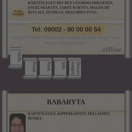
KARTENLEGEN MIT DEN LENORMANDKARTEN,
ENGELSKARTEN, TAROT KARTEN, MAGISCHE
RITUALE, PENDELN, TRAUMDEUTUNG
Tel: 09002 - 80 00 00 54
Nur 0,99 €/Min. (Mobil und Festnetz gleicher Preis) *Top-
Berater Megagünstig!*
Skills
Profil
Preis
Info
n
B
e
w
e
r
­
t
u
n
g
e
BABARYTA
KARTENLEGEN, KIPPERKARTEN, HELLSEHEN,
PENDEL