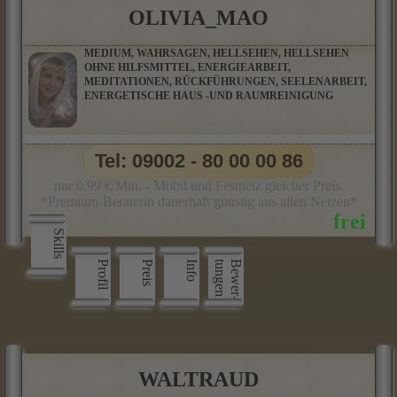
OLIVIA_MAO
MEDIUM, WAHRSAGEN, HELLSEHEN, HELLSEHEN
OHNE HILFSMITTEL, ENERGIEARBEIT,
MEDITATIONEN, RÜCKFÜHRUNGEN, SEELENARBEIT,
ENERGETISCHE HAUS -UND RAUMREINIGUNG
Tel: 09002 - 80 00 00 86
nur 0,99 €/Min. - Mobil und Festnetz gleicher Preis.
*Premium-Beraterin dauerhaft günstig aus allen Netzen*
Skills
Profil
Preis
Info
n
B
e
w
e
r
­
t
u
n
g
e
WALTRAUD