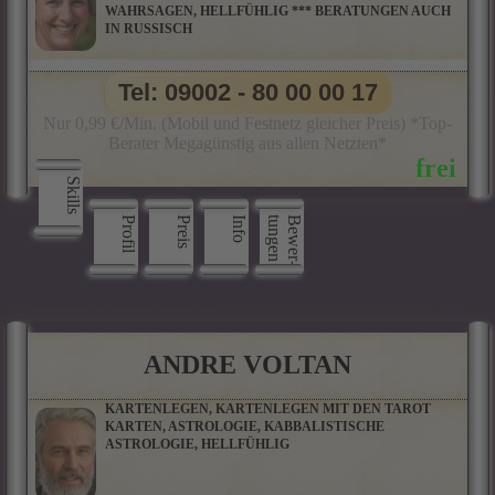
WAHRSAGEN, HELLFÜHLIG *** BERATUNGEN AUCH
IN RUSSISCH
Tel: 09002 - 80 00 00 17
Nur 0,99 €/Min. (Mobil und Festnetz gleicher Preis) *Top-
Berater Megagünstig aus allen Netzten*
Skills
Profil
Preis
Info
n
B
e
w
e
r
­
t
u
n
g
e
ANDRE VOLTAN
KARTENLEGEN, KARTENLEGEN MIT DEN TAROT
KARTEN, ASTROLOGIE, KABBALISTISCHE
ASTROLOGIE, HELLFÜHLIG