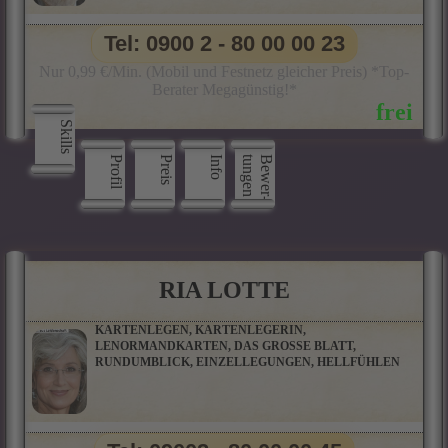
Tel: 0900 2 - 80 00 00 23
Nur 0,99 €/Min. (Mobil und Festnetz gleicher Preis) *Top-
Berater Megagünstig!*
Skills
Profil
Preis
Info
n
B
e
w
e
r
­
t
u
n
g
e
RIA LOTTE
KARTENLEGEN, KARTENLEGERIN,
LENORMANDKARTEN, DAS GROSSE BLATT,
RUNDUMBLICK, EINZELLEGUNGEN, HELLFÜHLEN