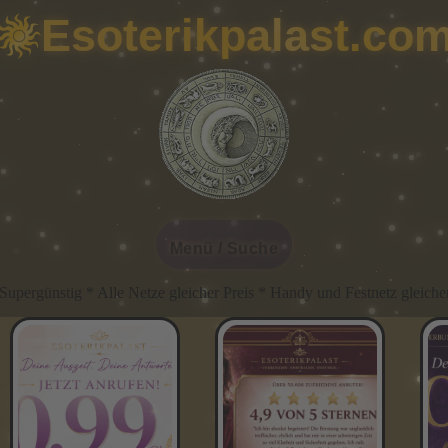
Esoterikpalast.co
Menü / Suche
le Netze gleicher Preis * Handy und Festnetz gleicher Preis * Imme