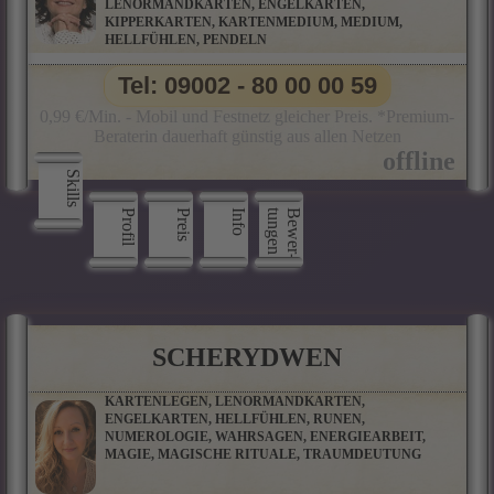
LENORMANDKARTEN, ENGELKARTEN,
KIPPERKARTEN, KARTENMEDIUM, MEDIUM,
HELLFÜHLEN, PENDELN
Tel: 09002 - 80 00 00 59
0,99 €/Min. - Mobil und Festnetz gleicher Preis. *Premium-
Beraterin dauerhaft günstig aus allen Netzen
Skills
Profil
Preis
Info
n
B
e
w
e
r
­
t
u
n
g
e
SCHERYDWEN
KARTENLEGEN, LENORMANDKARTEN,
ENGELKARTEN, HELLFÜHLEN, RUNEN,
NUMEROLOGIE, WAHRSAGEN, ENERGIEARBEIT,
MAGIE, MAGISCHE RITUALE, TRAUMDEUTUNG