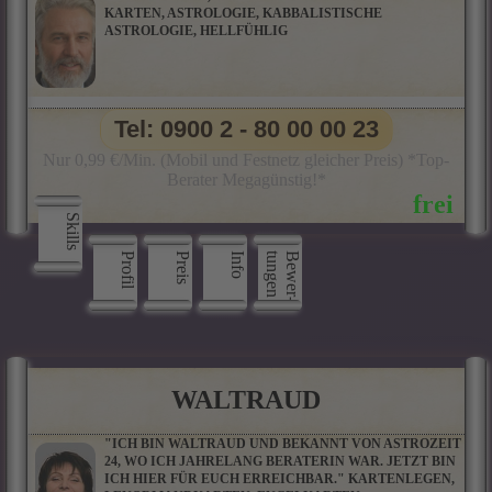
KARTEN, ASTROLOGIE, KABBALISTISCHE
ASTROLOGIE, HELLFÜHLIG
Tel: 0900 2 - 80 00 00 23
Nur 0,99 €/Min. (Mobil und Festnetz gleicher Preis) *Top-
Berater Megagünstig!*
Skills
Profil
Preis
Info
n
B
e
w
e
r
­
t
u
n
g
e
WALTRAUD
"ICH BIN WALTRAUD UND BEKANNT VON ASTROZEIT
24, WO ICH JAHRELANG BERATERIN WAR. JETZT BIN
ICH HIER FÜR EUCH ERREICHBAR." KARTENLEGEN,