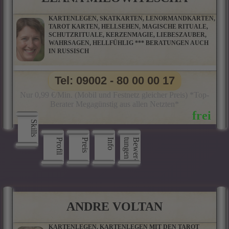
KARTENLEGEN, SKATKARTEN, LENORMANDKARTEN,
TAROT KARTEN, HELLSEHEN, MAGISCHE RITUALE,
SCHUTZRITUALE, KERZENMAGIE, LIEBESZAUBER,
WAHRSAGEN, HELLFÜHLIG *** BERATUNGEN AUCH
IN RUSSISCH
Tel: 09002 - 80 00 00 17
Nur 0,99 €/Min. (Mobil und Festnetz gleicher Preis) *Top-
Berater Megagünstig aus allen Netzten*
Skills
Profil
Preis
Info
n
B
e
w
e
r
­
t
u
n
g
e
ANDRE VOLTAN
KARTENLEGEN, KARTENLEGEN MIT DEN TAROT