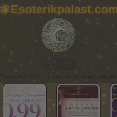
Esoterikpalast.co
Menü / Suche
Alle Netze gleicher Preis * Handy und Festnetz gleicher Preis * Im