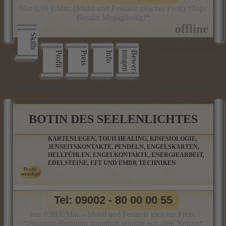
Nur 0,99 €/Min. (Mobil und Festnetz gleicher Preis) *Top-
Berater Megagünstig!*
Skills
Profil
Preis
Info
n
B
e
w
e
r
­
t
u
n
g
e
BOTIN DES SEELENLICHTES
KARTENLEGEN, TOUH-HEALING, KINESIOLOGIE,
JENSEITSKONTAKTE, PENDELN, ENGELSKARTEN,
HELLFÜHLEN, ENGELKONTAKTE, ENERGIEARBEIT,
EDELSTEINE, EFT UND EMDR TECHNIKEN
Tel: 09002 - 80 00 00 55
nur 0,99 €/Min. - Mobil und Festnetz gleicher Preis.
*Premium-Beraterin dauerhaft günstig aus allen Netzen*