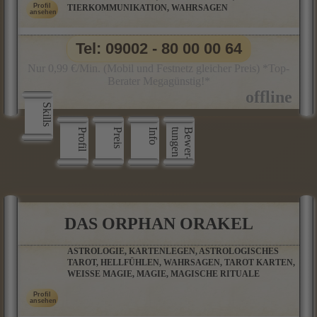
TIERKOMMUNIKATION, WAHRSAGEN
Tel: 09002 - 80 00 00 64
Nur 0,99 €/Min. (Mobil und Festnetz gleicher Preis) *Top-
Berater Megagünstig!*
Skills
Profil
Preis
Info
n
B
e
w
e
r
­
t
u
n
g
e
DAS ORPHAN ORAKEL
ASTROLOGIE, KARTENLEGEN, ASTROLOGISCHES
TAROT, HELLFÜHLEN, WAHRSAGEN, TAROT KARTEN,
WEISSE MAGIE, MAGIE, MAGISCHE RITUALE