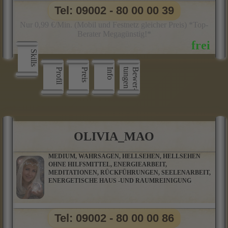
Tel: 09002 - 80 00 00 39
Nur 0,99 €/Min. (Mobil und Festnetz gleicher Preis) *Top-
Berater Megagünstig!*
Skills
Profil
Preis
Info
n
B
e
w
e
r
­
t
u
n
g
e
OLIVIA_MAO
MEDIUM, WAHRSAGEN, HELLSEHEN, HELLSEHEN
OHNE HILFSMITTEL, ENERGIEARBEIT,
MEDITATIONEN, RÜCKFÜHRUNGEN, SEELENARBEIT,
ENERGETISCHE HAUS -UND RAUMREINIGUNG
Tel: 09002 - 80 00 00 86