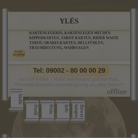
YLÉS
KARTENLEGERIN, KARTENLEGEN MIT DEN
KIPPERKARTEN, TAROT KARTEN, RIDER WAITE
TAROT, ORAKELKARTEN, HELLFÜHLEN,
TRAUMDEUTUNG, WAHRSAGEN
Tel: 09002 - 80 00 00 29
nur 0,99 €/Min. - Mobil und Festnetz gleicher Preis.
*Premium-Beraterin dauerhaft günstig aus allen Netzen*
Skills
Profil
Preis
Info
n
B
e
w
e
r
­
t
u
n
g
e