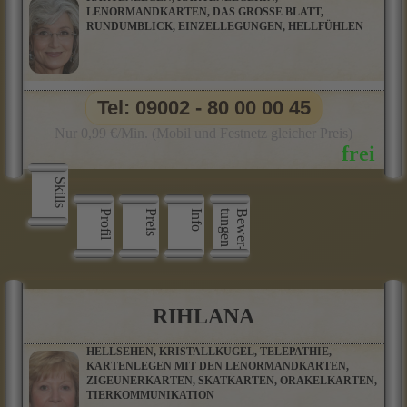
LENORMANDKARTEN, DAS GROSSE BLATT,
RUNDUMBLICK, EINZELLEGUNGEN, HELLFÜHLEN
Tel: 09002 - 80 00 00 45
Nur 0,99 €/Min. (Mobil und Festnetz gleicher Preis)
Skills
Profil
Preis
Info
n
B
e
w
e
r
­
t
u
n
g
e
RIHLANA
HELLSEHEN, KRISTALLKUGEL, TELEPATHIE,
KARTENLEGEN MIT DEN LENORMANDKARTEN,
ZIGEUNERKARTEN, SKATKARTEN, ORAKELKARTEN,
TIERKOMMUNIKATION