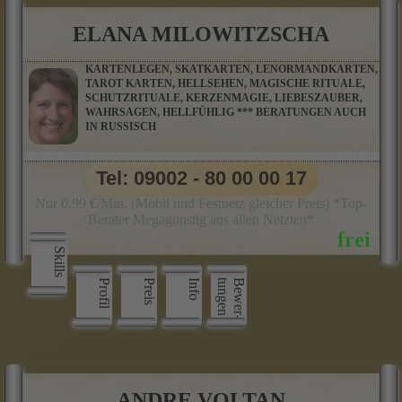
ELANA MILOWITZSCHA
KARTENLEGEN, SKATKARTEN, LENORMANDKARTEN,
TAROT KARTEN, HELLSEHEN, MAGISCHE RITUALE,
SCHUTZRITUALE, KERZENMAGIE, LIEBESZAUBER,
WAHRSAGEN, HELLFÜHLIG *** BERATUNGEN AUCH
IN RUSSISCH
Tel: 09002 - 80 00 00 17
Nur 0,99 €/Min. (Mobil und Festnetz gleicher Preis) *Top-
Berater Megagünstig aus allen Netzten*
Skills
Profil
Preis
Info
n
B
e
w
e
r
­
t
u
n
g
e
ANDRE VOLTAN