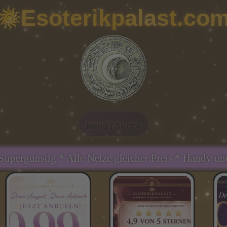
Esoterikpalast.co
Menü / Suche
tze gleicher Preis * Handy und Festnetz gleicher P