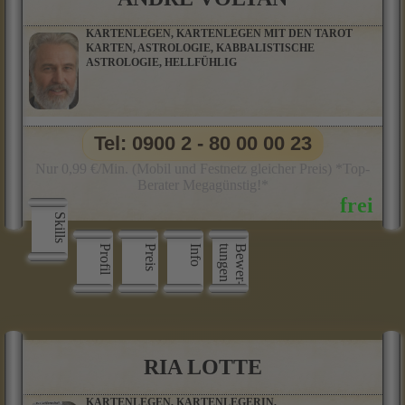
KARTENLEGEN, KARTENLEGEN MIT DEN TAROT
KARTEN, ASTROLOGIE, KABBALISTISCHE
ASTROLOGIE, HELLFÜHLIG
Tel: 0900 2 - 80 00 00 23
Nur 0,99 €/Min. (Mobil und Festnetz gleicher Preis) *Top-
Berater Megagünstig!*
Skills
Profil
Preis
Info
n
B
e
w
e
r
­
t
u
n
g
e
RIA LOTTE
KARTENLEGEN, KARTENLEGERIN,