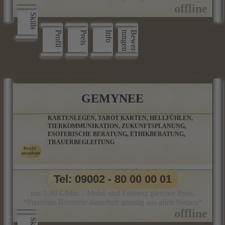
Skills
Profil
Preis
Info
n
B
e
w
e
r
­
t
u
n
g
e
GEMYNEE
KARTENLEGEN, TAROT KARTEN, HELLFÜHLEN,
TIERKOMMUNIKATION, ZUKUNFTSPLANUNG,
ESOTERISCHE BERATUNG, ETHIKBERATUNG,
TRAUERBEGLEITUNG
Tel: 09002 - 80 00 00 01
nur 0,99 €/Min. - Mobil und Festnetz gleicher Preis.
*Premium-Beraterin dauerhaft günstig aus allen Netzen*