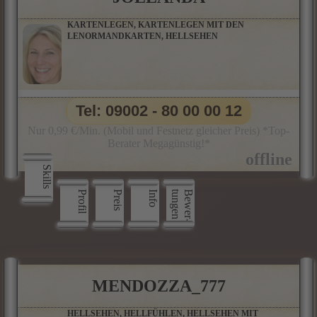
KARTENLEGEN, KARTENLEGEN MIT DEN
LENORMANDKARTEN, HELLSEHEN
Tel: 09002 - 80 00 00 12
Nur 0,99 €/Min. (Mobil und Festnetz gleicher Preis) *Top-
Berater Megagünstig!*
Skills
Profil
Preis
Info
n
B
e
w
e
r
­
t
u
n
g
e
MENDOZZA_777
HELLSEHEN, HELLFÜHLEN, HELLSEHEN MIT