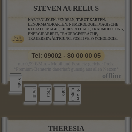
STEVEN AURELIUS
KARTENLEGEN, PENDELN, TAROT KARTEN,
LENORMANDKARTEN, NUMEROLOGIE, MAGISCHE
RITUALE, MAGIE, LIEBESRITUALE, TRAUMDEUTUNG,
ENERGIEARBEIT, TRAUERGESPRÄCHE,
TRAUERBEWÄLTIGUNG, POSITIVE PSYCHOLOGIE,
Tel: 09002 - 80 00 00 05
nur 0,99 €/Min. - Mobil und Festnetz gleicher Preis.
*Premium-Beraterin dauerhaft günstig aus allen Netzen*
Skills
Profil
Preis
Info
n
B
e
w
e
r
­
t
u
n
g
e
THERESIA