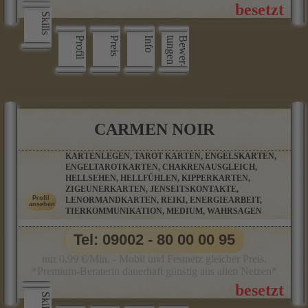
Skills
Profil
Preis
Info
n
B
e
w
e
r
­
t
u
n
g
e
CARMEN NOIR
KARTENLEGEN, TAROT KARTEN, ENGELSKARTEN,
ENGELTAROTKARTEN, CHAKRENAUSGLEICH,
HELLSEHEN, HELLFÜHLEN, KIPPERKARTEN,
ZIGEUNERKARTEN, JENSEITSKONTAKTE,
LENORMANDKARTEN, REIKI, ENERGIEARBEIT,
TIERKOMMUNIKATION, MEDIUM, WAHRSAGEN
Tel: 09002 - 80 00 00 95
nur 0,99 €/Min. - Mobil und Festnetz gleicher Preis.
*Premium-Beraterin dauerhaft günstig aus allen Netzen*
Skills