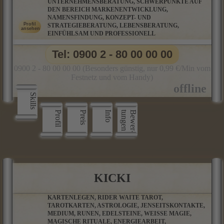
UNTERNEHMENSBERATUNG, SCHWERPUNKTE AUF
DEN BEREICH MARKENENTWICKLUNG,
NAMENSFINDUNG, KONZEPT- UND
STRATEGIEBERATUNG, LEBENSBERATUNG,
EINFÜHLSAM UND PROFESSIONELL
Tel: 0900 2 - 80 00 00 00
0900 2 - 80 00 00 00 (Besonders günstig, nur 0,99 €/Min vom
Festnetz und vom Handy)
Skills
Profil
Preis
Info
n
B
e
w
e
r
­
t
u
n
g
e
KICKI
KARTENLEGEN, RIDER WAITE TAROT,
TAROTKARTEN, ASTROLOGIE, JENSEITSKONTAKTE,
MEDIUM, RUNEN, EDELSTEINE, WEISSE MAGIE,
MAGISCHE RITUALE, ENERGIEARBEIT,