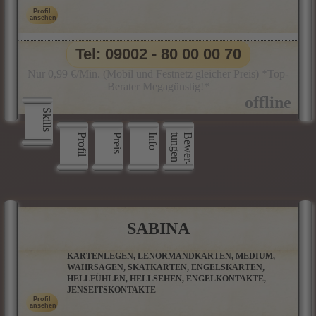
Tel: 09002 - 80 00 00 70
Nur 0,99 €/Min. (Mobil und Festnetz gleicher Preis) *Top-
Berater Megagünstig!*
Skills
Profil
Preis
Info
n
B
e
w
e
r
­
t
u
n
g
e
SABINA
KARTENLEGEN, LENORMANDKARTEN, MEDIUM,
WAHRSAGEN, SKATKARTEN, ENGELSKARTEN,
HELLFÜHLEN, HELLSEHEN, ENGELKONTAKTE,
JENSEITSKONTAKTE