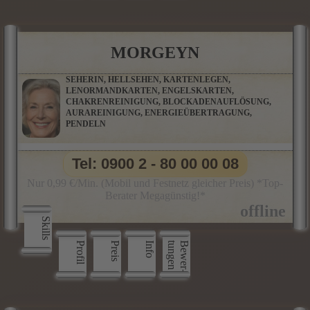
MORGEYN
SEHERIN, HELLSEHEN, KARTENLEGEN,
LENORMANDKARTEN, ENGELSKARTEN,
CHAKRENREINIGUNG, BLOCKADENAUFLÖSUNG,
AURAREINIGUNG, ENERGIEÜBERTRAGUNG,
PENDELN
Tel: 0900 2 - 80 00 00 08
Nur 0,99 €/Min. (Mobil und Festnetz gleicher Preis) *Top-
Berater Megagünstig!*
Skills
Profil
Preis
Info
n
B
e
w
e
r
­
t
u
n
g
e