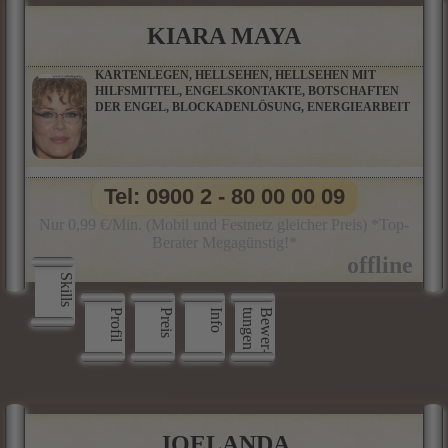
KIARA MAYA
KARTENLEGEN, HELLSEHEN, HELLSEHEN MIT
HILFSMITTEL, ENGELSKONTAKTE, BOTSCHAFTEN
DER ENGEL, BLOCKADENLÖSUNG, ENERGIEARBEIT
Tel: 0900 2 - 80 00 00 09
Nur 0,99 €/Min. (Mobil und Festnetz gleicher Preis) *Top-
Berater Megagünstig!*
Skills
Profil
Preis
Info
n
B
e
w
e
r
­
t
u
n
g
e
JOELANDA