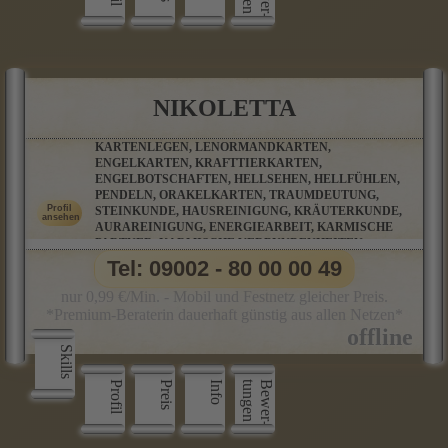
NIKOLETTA
KARTENLEGEN, LENORMANDKARTEN,
ENGELKARTEN, KRAFTTIERKARTEN,
ENGELBOTSCHAFTEN, HELLSEHEN, HELLFÜHLEN,
PENDELN, ORAKELKARTEN, TRAUMDEUTUNG,
STEINKUNDE, HAUSREINIGUNG, KRÄUTERKUNDE,
AURAREINIGUNG, ENERGIEARBEIT, KARMISCHE
PARTNER, KARMISCHE VERBUNDENHEITEN,
KARMISCHE VERSTRICKUNGEN, MAGISCHE
Tel: 09002 - 80 00 00 49
RITUALE, RAUHNACHTSRITUALE
nur 0,99 €/Min. - Mobil und Festnetz gleicher Preis.
*Premium-Beraterin dauerhaft günstig aus allen Netzen*
Skills
Profil
Preis
Info
n
B
e
w
e
r
­
t
u
n
g
e