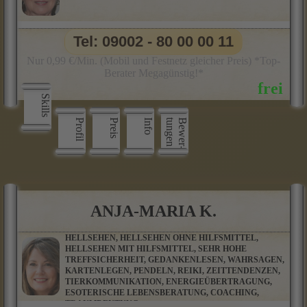
Tel: 09002 - 80 00 00 11
Nur 0,99 €/Min. (Mobil und Festnetz gleicher Preis) *Top-
Berater Megagünstig!*
Skills
Profil
Preis
Info
n
B
e
w
e
r
­
t
u
n
g
e
ANJA-MARIA K.
HELLSEHEN, HELLSEHEN OHNE HILFSMITTEL,
HELLSEHEN MIT HILFSMITTEL, SEHR HOHE
TREFFSICHERHEIT, GEDANKENLESEN, WAHRSAGEN,
KARTENLEGEN, PENDELN, REIKI, ZEITTENDENZEN,
TIERKOMMUNIKATION, ENERGIEÜBERTRAGUNG,
ESOTERISCHE LEBENSBERATUNG, COACHING,
TRAUMDEUTUNG