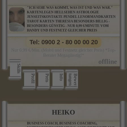
"ICH SEHE WAS KOMMT, WAS IST UND WAS WAR."
KARTENLEGEN HELLSEHEN ASTROLOGIE
JENSEITSKONTAKTE PENDEL LENORMANDKARTEN
TAROT KARTEN THERESIA BESONDERS BILLIG -
BESONDERS GÜNSTIG - NUR 0,99 €/MINUTE VOM
HANDY UND FESTNETZ GLEICHER PREIS
Tel: 0900 2 - 80 00 00 20
Nur 0,99 €/Min. (Mobil und Festnetz gleicher Preis) *Top-
Berater Megagünstig!*
Skills
Profil
Preis
Info
n
B
e
w
e
r
­
t
u
n
g
e
HEIKO
BUSINESS COACH, BUSINESS COACHING,