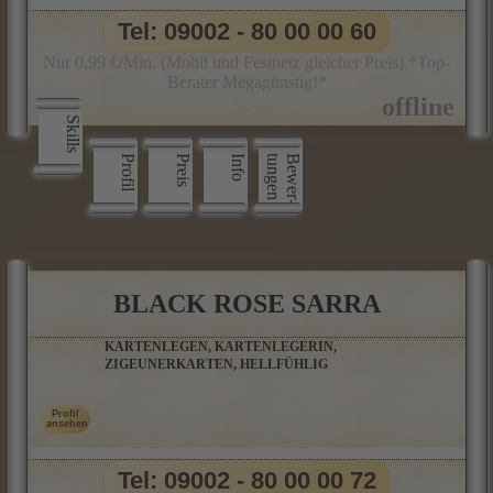
Tel: 09002 - 80 00 00 60
Nur 0,99 €/Min. (Mobil und Festnetz gleicher Preis) *Top-
Berater Megagünstig!*
Skills
Profil
Preis
Info
n
B
e
w
e
r
­
t
u
n
g
e
BLACK ROSE SARRA
KARTENLEGEN, KARTENLEGERIN,
ZIGEUNERKARTEN, HELLFÜHLIG
Tel: 09002 - 80 00 00 72