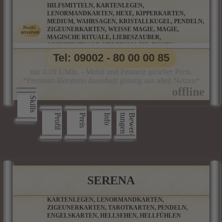
HILFSMITTELN, KARTENLEGEN,
LENORMANDKARTEN, HEXE, KIPPERKARTEN,
MEDIUM, WAHRSAGEN, KRISTALLKUGEL, PENDELN,
ZIGEUNERKARTEN, WEISSE MAGIE, MAGIE, M
AGISCHE RITUALE, LIEBESZAUBER, S
CHUTZRITUALE, KERZENMAGIE, RUNEN, P
ARTNERBERATUNG, ORAKELKARTEN, SALAMIN-O
Tel: 09002 - 80 00 00 85
RAKEL, BAUMPERLENORAKEL UND VIELE WEITERE O
RAKELKARTEN
nur 0,99 €/Min. - Mobil und Festnetz gleicher Preis.
*Premium-Beraterin dauerhaft günstig aus allen Netzen*
Skills
Profil
Preis
Info
n
B
e
w
e
r
­
t
u
n
g
e
SERENA
KARTENLEGEN, LENORMANDKARTEN,
ZIGEUNERKARTEN, TAROTKARTEN, PENDELN,
ENGELSKARTEN, HELLSEHEN, HELLFÜHLEN